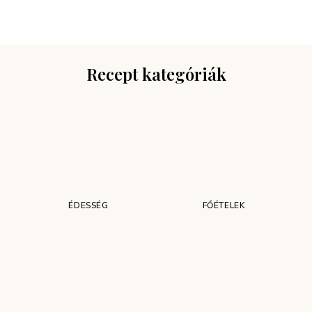
FŐÉTELEK
NÖVÉNYI SAJT
PARTI FALATOK
RECEPTEK
Recept kategóriák
ÉDESSÉG
FŐÉTELEK