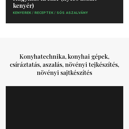
kenyér)
KENYEREK
/
RECEPTEK
/
SÓS ASZALVÁNY
Konyhatechnika, konyhai gépek,
csíráztatás, aszalás, növényi tejkészítés,
növényi sajtkészítés