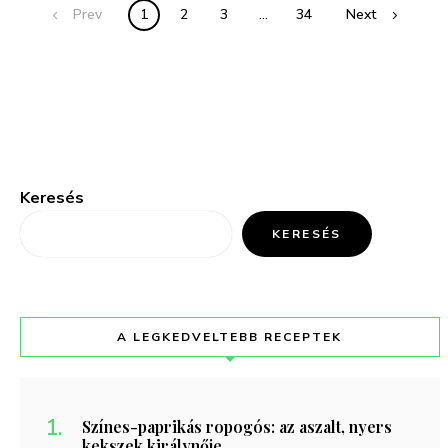
Prev
1
2
3
…
34
Next
Keresés
KERESÉS
A LEGKEDVELTEBB RECEPTEK
Színes-paprikás ropogós: az aszalt, nyers
kekszek királynője