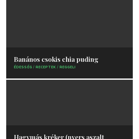
Banános csokis chia puding
ÉDESSÉG
/
RECEPTEK
/
REGGELI
Hagymás kréker (nyers aszalt