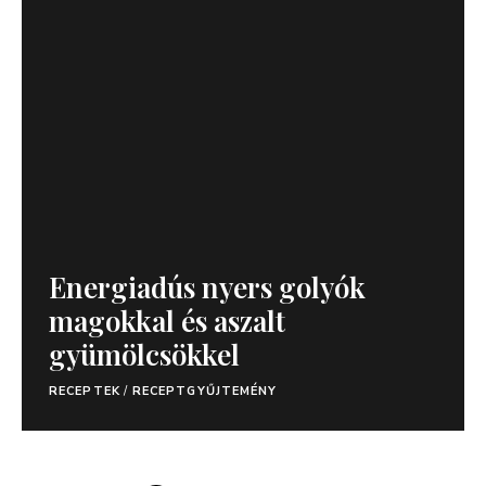
Energiadús nyers golyók
magokkal és aszalt
gyümölcsökkel
RECEPTEK
/
RECEPTGYŰJTEMÉNY