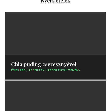
Nyers ételek
Chia puding cseresznyével
ÉDESSÉG
/
RECEPTEK
/
RECEPTGYŰJTEMÉNY