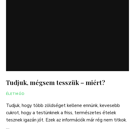
Tudjuk, mégsem tesszük – miért?
ÉLETMÓD
Tudjuk, hogy több zöldséget kellene ennünk, kevesebb
cukrot, hogy a testünknek a friss, természetes ételek
tesznek igazán jót. Ezek az információk már rég nem titkok.
…