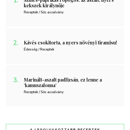
kekszek királynője
Receptek / Sós aszalvány
Kávés csokitorta, a nyers növényi tiramisu!
Édesség / Receptek
Marinált-aszalt padlizsán, ez lenne a
‘kamuszalonna’
Receptek / Sós aszalvány
A LEGOLVASOTTABB RECEPTEK