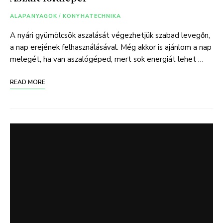
ALAPANYAGOK
/
KONYHATECHNIKA
A nyári gyümölcsök aszalását végezhetjük szabad levegőn,
a nap erejének felhasználásával. Még akkor is ajánlom a nap
melegét, ha van aszalógéped, mert sok energiát lehet …
READ MORE