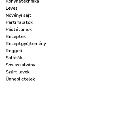
Konyhatechnika
Leves
Növényi sajt
Parti falatok
Pástétomok
Receptek
Receptgyűjtemény
Reggeli
Saláták
Sós aszalvány
Szűrt levek
Ünnepi ételek