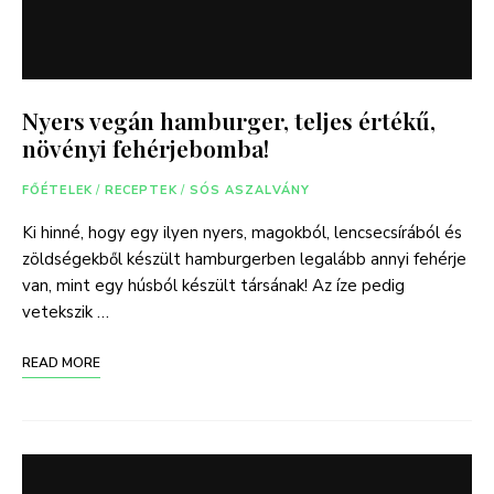
Nyers vegán hamburger, teljes értékű,
növényi fehérjebomba!
FŐÉTELEK
/
RECEPTEK
/
SÓS ASZALVÁNY
Ki hinné, hogy egy ilyen nyers, magokból, lencsecsírából és
zöldségekből készült hamburgerben legalább annyi fehérje
van, mint egy húsból készült társának! Az íze pedig
vetekszik …
READ MORE