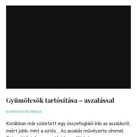
Gyümölcsök tartósítása – aszalással
KONYHATECHNIKA
Korábban már született egy összefoglaló írás az aszalásról,
miért jobb, mint a sütés… Az aszalás művészete címmel.