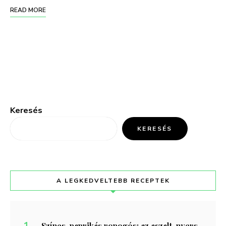
READ MORE
Keresés
KERESÉS
A LEGKEDVELTEBB RECEPTEK
Színes-paprikás ropogós: az aszalt, nyers