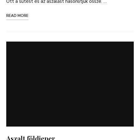
Ott a sütést és az aszalást hasonlítjuk össze. …
READ MORE
Aszalt földieper