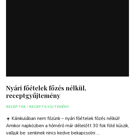
Nyári főételek főzés nélkül,
receptgyűjtemény
RECEPTEK
/
RECEPTGYŰJTEMÉNY
☀️ Kánikulában nem főzünk – nyári főételek főzés nélkül!
Amikor napközben a hőmérő már délelőtt 30 fok fölé kúszik,
valljuk be: senkinek nincs kedve bekapcsolni …