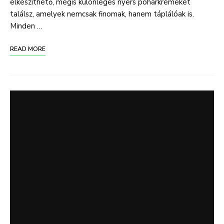
elkészíthető, mégis különleges nyers pohárkrémeket
találsz, amelyek nemcsak finomak, hanem táplálóak is.
Minden …
READ MORE