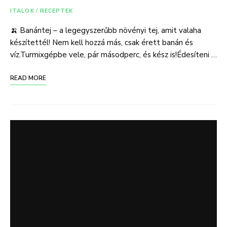
ITALOK
/
RECEPTEK
🍌 Banántej – a legegyszerűbb növényi tej, amit valaha
készítettél! Nem kell hozzá más, csak érett banán és
víz.Turmixgépbe vele, pár másodperc, és kész is!Édesíteni …
READ MORE