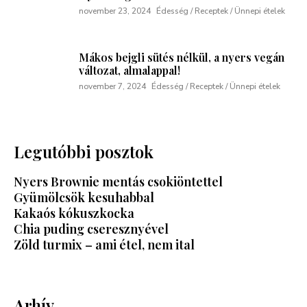
november 23, 2024
Édesség / Receptek / Ünnepi ételek
Mákos bejgli sütés nélkül, a nyers vegán
változat, almalappal!
november 7, 2024
Édesség / Receptek / Ünnepi ételek
Legutóbbi posztok
Nyers Brownie mentás csokiöntettel
Gyümölcsök kesuhabbal
Kakaós kókuszkocka
Chia puding cseresznyével
Zöld turmix – ami étel, nem ital
Arhív