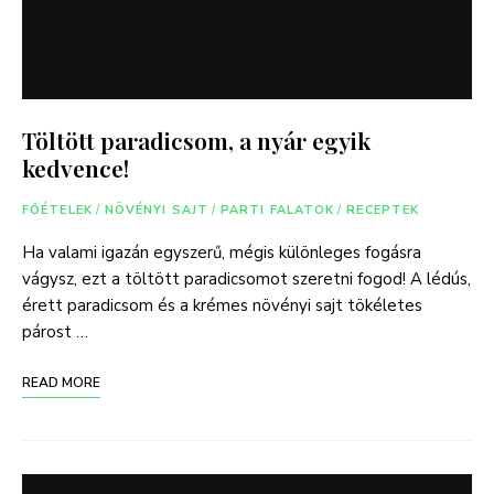
Töltött paradicsom, a nyár egyik
kedvence!
FŐÉTELEK
/
NÖVÉNYI SAJT
/
PARTI FALATOK
/
RECEPTEK
Ha valami igazán egyszerű, mégis különleges fogásra
vágysz, ezt a töltött paradicsomot szeretni fogod! A lédús,
érett paradicsom és a krémes növényi sajt tökéletes
párost …
READ MORE