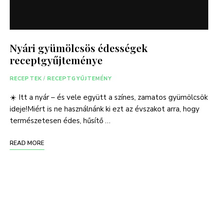
Nyári gyümölcsös édességek
receptgyűjteménye
RECEPTEK
/
RECEPTGYŰJTEMÉNY
☀️ Itt a nyár – és vele együtt a színes, zamatos gyümölcsök
ideje!Miért is ne használnánk ki ezt az évszakot arra, hogy
természetesen édes, hűsítő …
READ MORE