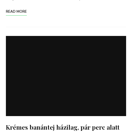
READ MORE
Krémes banántej házilag, pár perc alatt