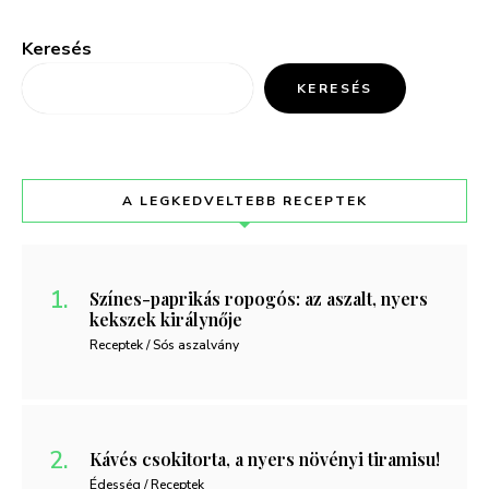
Keresés
KERESÉS
A LEGKEDVELTEBB RECEPTEK
Színes-paprikás ropogós: az aszalt, nyers
kekszek királynője
Receptek / Sós aszalvány
Kávés csokitorta, a nyers növényi tiramisu!
Édesség / Receptek