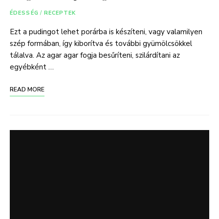
ÉDESSÉG
/
RECEPTEK
Ezt a pudingot lehet porárba is készíteni, vagy valamilyen
szép formában, így kiborítva és további gyümölcsökkel
tálalva. Az agar agar fogja besűríteni, szilárdítani az
egyébként …
READ MORE