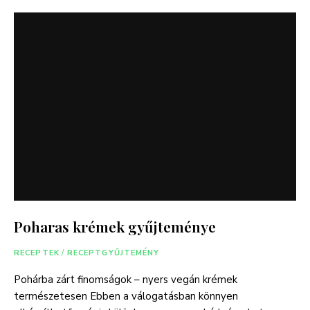
Poharas krémek gyűjteménye
RECEPTEK
/
RECEPTGYŰJTEMÉNY
Pohárba zárt finomságok – nyers vegán krémek
természetesen Ebben a válogatásban könnyen