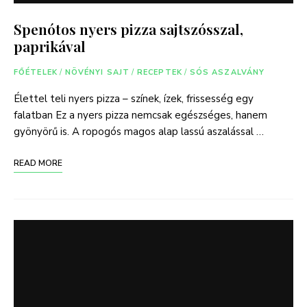
Spenótos nyers pizza sajtszósszal,
paprikával
FŐÉTELEK
/
NÖVÉNYI SAJT
/
RECEPTEK
/
SÓS ASZALVÁNY
Élettel teli nyers pizza – színek, ízek, frissesség egy
falatban Ez a nyers pizza nemcsak egészséges, hanem
gyönyörű is. A ropogós magos alap lassú aszalással …
READ MORE