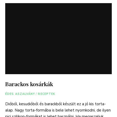
Barackos kosárkák
ÉDES ASZALVÁNY
/
RECEPTEK
Dióból, kesudióból és barackból készült ez a jó kis torta-
alap. Nagy torta-formába is bele lehet nyomkodni, de ilyen
pici szilikon-formákat is lehet használni. Ha megaszaljuk, …