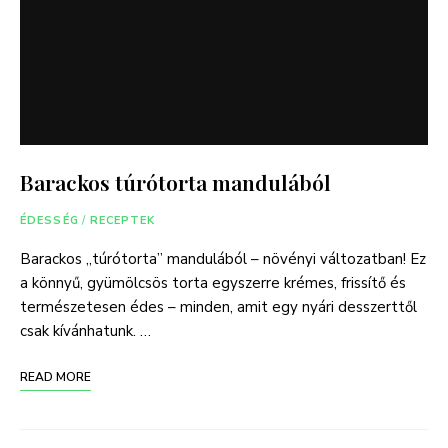
Barackos túrótorta mandulából
ÉDESSÉG
/
RECEPTEK
Barackos „túrótorta” mandulából – növényi változatban! Ez
a könnyű, gyümölcsös torta egyszerre krémes, frissítő és
természetesen édes – minden, amit egy nyári desszerttől
csak kívánhatunk. …
READ MORE