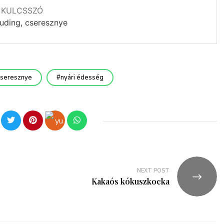
KULCSSZÓ
puding, cseresznye
cseresznye
nyári édesség
NEXT POST
Kakaós kókuszkocka