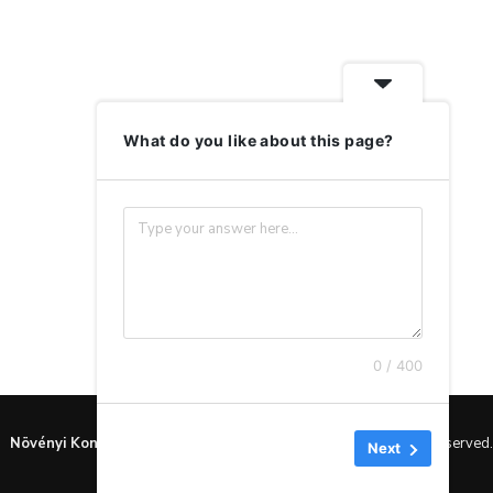
tányér”!
március 20, 
október 9, 2024
What do you like about this page?
0 / 400
Növényi Konyha
by Lénárt Gitta © Copyright 2024. All rights reserved.
Next