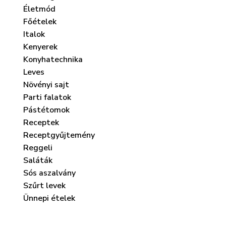
Életmód
Főételek
Italok
Kenyerek
Konyhatechnika
Leves
Növényi sajt
Parti falatok
Pástétomok
Receptek
Receptgyűjtemény
Reggeli
Saláták
Sós aszalvány
Szűrt levek
Ünnepi ételek
Zöldséges kosárka, egy
Rácsos gyümölc
különleges, ehető „salátás
süti, a vend