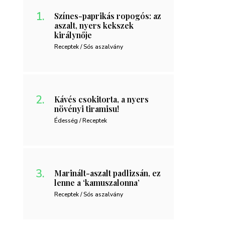
Színes-paprikás ropogós: az
aszalt, nyers kekszek
királynője
Receptek / Sós aszalvány
Kávés csokitorta, a nyers
növényi tiramisu!
Édesség / Receptek
Marinált-aszalt padlizsán, ez
lenne a ‘kamuszalonna’
Receptek / Sós aszalvány