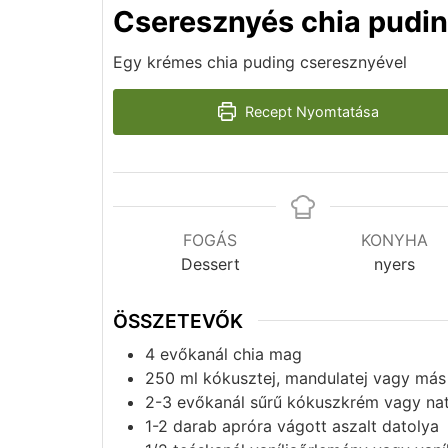
Cseresznyés chia pudi
Egy krémes chia puding cseresznyével
Recept Nyomtatása
FOGÁS
KONYHA
Dessert
nyers
ÖSSZETEVŐK
4
evőkanál
chia mag
250
ml
kókusztej, mandulatej vagy más 
2-3
evőkanál
sűrű kókuszkrém vagy nat
1-2
darab
apróra vágott aszalt datolya