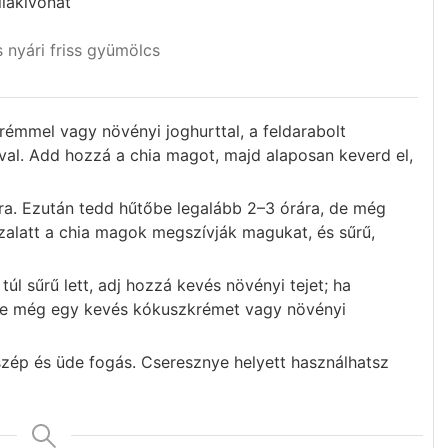
liakivonat
 nyári friss gyümölcs
rémmel vagy növényi joghurttal, a feldarabolt
sóval. Add hozzá a chia magot, majd alaposan keverd el,
jra. Ezután tedd hűtőbe legalább 2–3 órára, de még
Ezalatt a chia magok megszívják magukat, és sűrű,
túl sűrű lett, adj hozzá kevés növényi tejet; ha
le még egy kevés kókuszkrémet vagy növényi
szép és üde fogás. Cseresznye helyett használhatsz