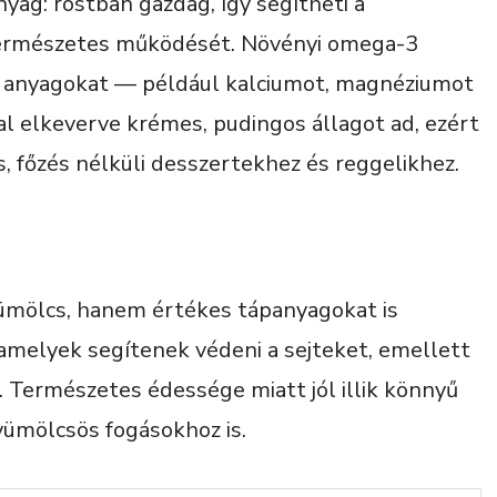
yag: rostban gazdag, így segítheti a
 természetes működését. Növényi omega-3
nyi anyagokat — például kalciumot, magnéziumot
al elkeverve krémes, pudingos állagot ad, ezért
, főzés nélküli desszertekhez és reggelikhez.
ümölcs, hanem értékes tápanyagokat is
amelyek segítenek védeni a sejteket, emellett
 Természetes édessége miatt jól illik könnyű
yümölcsös fogásokhoz is.