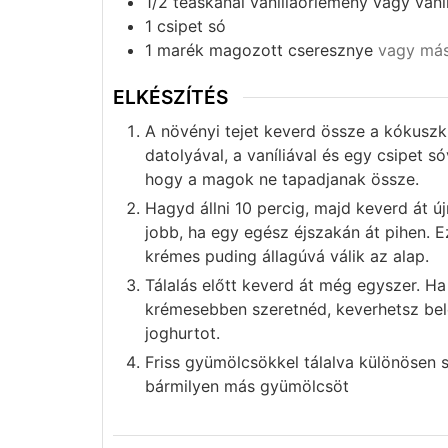
1/2
teáskanál
vaníliaőrlemény vagy vaní
1
csipet
só
1
marék
magozott cseresznye
vagy más
ELKÉSZÍTÉS
A növényi tejet keverd össze a kókuszk
datolyával, a vaníliával és egy csipet 
hogy a magok ne tapadjanak össze.
Hagyd állni 10 percig, majd keverd át ú
jobb, ha egy egész éjszakán át pihen. 
krémes puding állagúvá válik az alap.
Tálalás előtt keverd át még egyszer. Ha 
krémesebben szeretnéd, keverhetsz be
joghurtot.
Friss gyümölcsökkel tálalva különösen 
bármilyen más gyümölcsöt