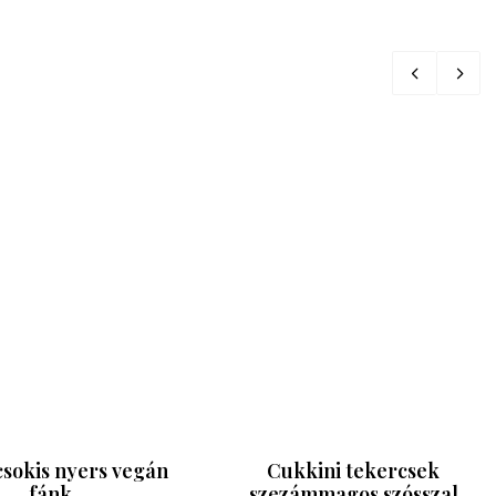
 csokis nyers vegán
Cukkini tekercsek
fánk
szezámmagos szósszal