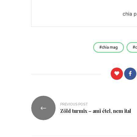
chia 
chia mag
PREVIOUS POST
Zöld turmix – ami étel, nem ital