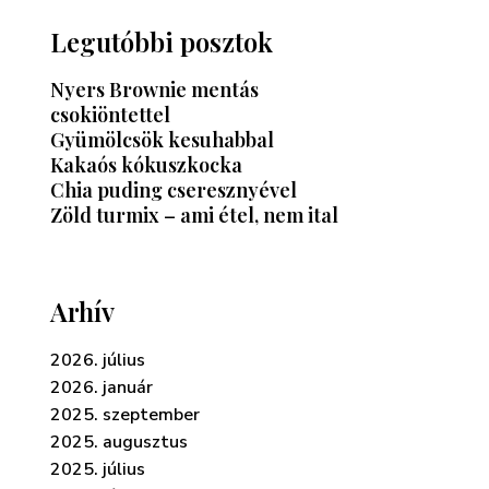
Legutóbbi posztok
Nyers Brownie mentás
csokiöntettel
Gyümölcsök kesuhabbal
Kakaós kókuszkocka
Chia puding cseresznyével
Zöld turmix – ami étel, nem ital
Arhív
2026. július
2026. január
2025. szeptember
2025. augusztus
2025. július