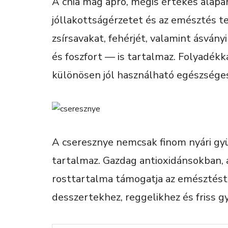
A chia mag apró, mégis értékes alapan
jóllakottságérzetet és az emésztés
zsírsavakat, fehérjét, valamint ásvá
és foszfort — is tartalmaz. Folyadékk
különösen jól használható egészséges
A cseresznye nemcsak finom nyári gy
tartalmaz. Gazdag antioxidánsokban, 
rosttartalma támogatja az emésztést.
desszertekhez, reggelikhez és friss g