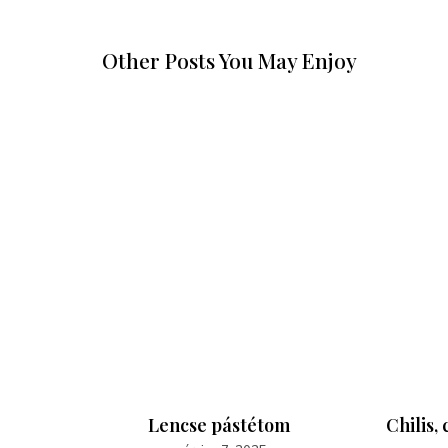
Other Posts You May Enjoy
 nélkül,
Lencse pástétom
Chilis,
ény