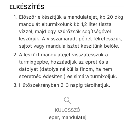
ELKÉSZÍTÉS
Először elkészítjük a mandulatejet, kb 20 dkg
mandulát elturmixolunk kb 1,2 liter tiszta
vízzel, majd egy szűrőzsák segítségével
leszűrjük. A visszamaradt pépet félretesszük,
sajtot vagy mandulalisztet készítünk belőle.
A leszűrt mandulatejet visszatesszük a
turmixgépbe, hozzáadjuk az epret és a
datolyát (datolya nélkül is finom, ha nem
szeretnéd édesíteni) és simára turmixoljuk.
Hűtőszekrényben 2-3 napig tárolhatjuk.
KULCSSZÓ
eper, mandulatej