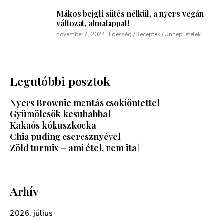
Mákos bejgli sütés nélkül, a nyers vegán
változat, almalappal!
november 7, 2024
Édesség / Receptek / Ünnepi ételek
Legutóbbi posztok
Nyers Brownie mentás csokiöntettel
Gyümölcsök kesuhabbal
Kakaós kókuszkocka
Chia puding cseresznyével
Zöld turmix – ami étel, nem ital
Arhív
2026. július