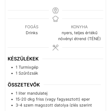
FOGÁS
KONYHA
Drinks
nyers, teljes értékű
növényi étrend (TÉNÉ)
KÉSZÜLÉKEK
1 Turmixgép
1 Szűrőzsák
ÖSSZETEVŐK
1
liter
mandulatej
15-20
dkg
friss (vagy fagyasztott) eper
3-4
szem
magozott datolya ízlés szerint