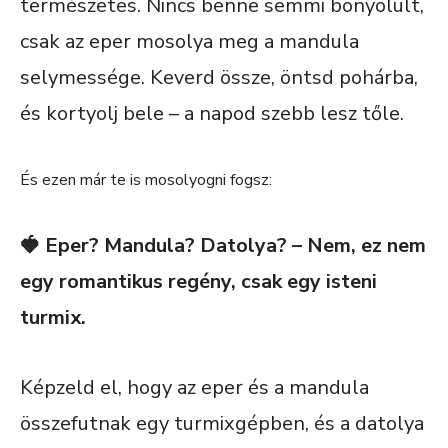
természetes. Nincs benne semmi bonyolult,
csak az eper mosolya meg a mandula
selymessége. Keverd össze, öntsd pohárba,
és kortyolj bele – a napod szebb lesz tőle.
És ezen már te is mosolyogni fogsz:
🍓 Eper? Mandula? Datolya? – Nem, ez nem
egy romantikus regény, csak egy isteni
turmix.
Képzeld el, hogy az eper és a mandula
összefutnak egy turmixgépben, és a datolya