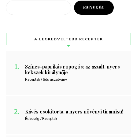
KERESÉS
A LEGKEDVELTEBB RECEPTEK
Színes-paprikás ropogós: az aszalt, nyers
kekszek királynője
Receptek / Sós aszalvány
Kávés csokitorta, a nyers növényi tiramisu!
Édesség / Receptek