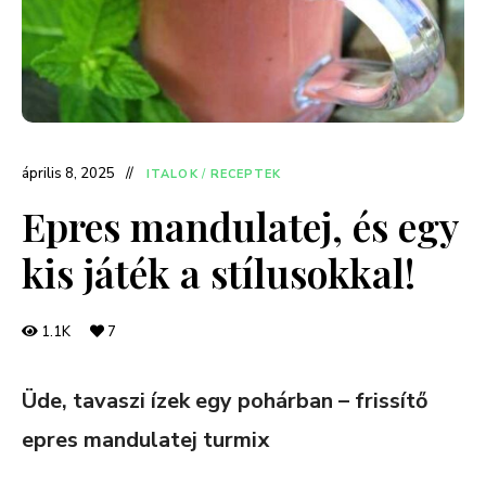
április 8, 2025
ITALOK
/
RECEPTEK
Epres mandulatej, és egy
kis játék a stílusokkal!
1.1K
7
Üde, tavaszi ízek egy pohárban – frissítő
epres mandulatej turmix