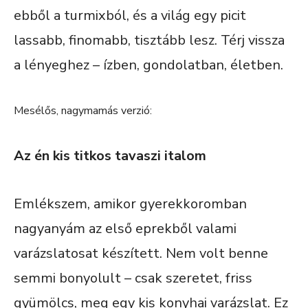
ebből a turmixból, és a világ egy picit
lassabb, finomabb, tisztább lesz. Térj vissza
a lényeghez – ízben, gondolatban, életben.
Mesélős, nagymamás verzió:
Az én kis titkos tavaszi italom
Emlékszem, amikor gyerekkoromban
nagyanyám az első eprekből valami
varázslatosat készített. Nem volt benne
semmi bonyolult – csak szeretet, friss
gyümölcs, meg egy kis konyhai varázslat. Ez