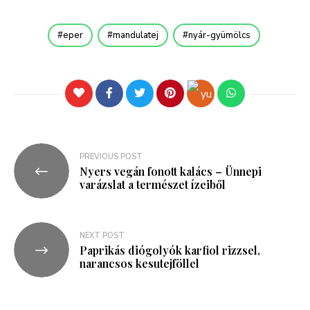
eper
mandulatej
nyár-gyümölcs
PREVIOUS POST
Nyers vegán fonott kalács – Ünnepi
varázslat a természet ízeiből
NEXT POST
Paprikás diógolyók karfiol rizzsel,
narancsos kesutejföllel