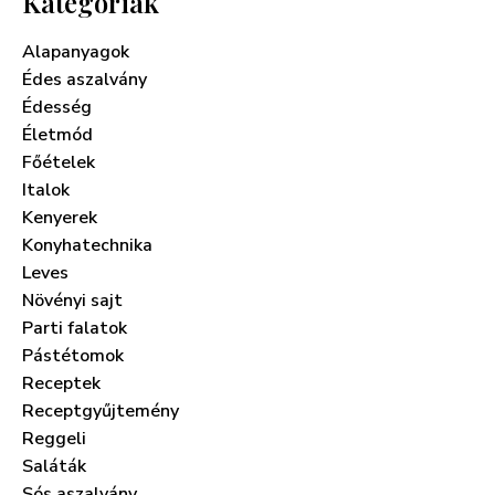
Kategóriák
Alapanyagok
Édes aszalvány
Édesség
Életmód
Főételek
Italok
Kenyerek
Konyhatechnika
Leves
Növényi sajt
Parti falatok
Pástétomok
Receptek
Receptgyűjtemény
Reggeli
Saláták
Sós aszalvány