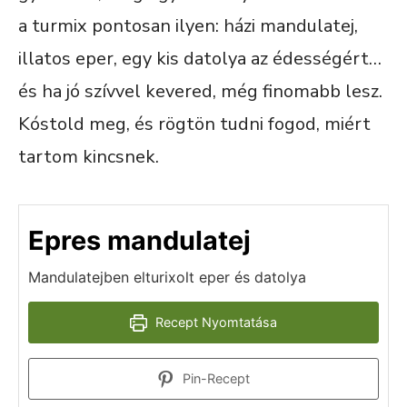
a turmix pontosan ilyen: házi mandulatej,
illatos eper, egy kis datolya az édességért…
és ha jó szívvel kevered, még finomabb lesz.
Kóstold meg, és rögtön tudni fogod, miért
tartom kincsnek.
Epres mandulatej
Mandulatejben elturixolt eper és datolya
Recept Nyomtatása
Pin-Recept