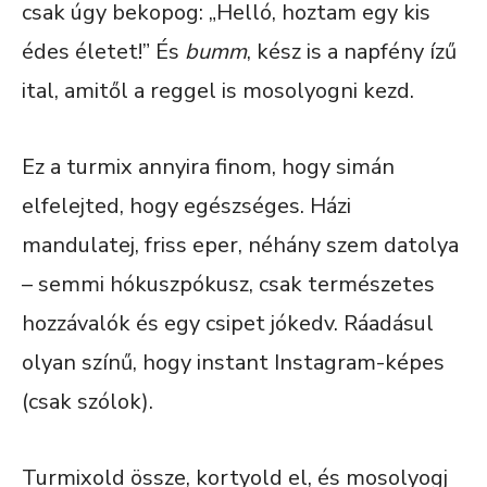
csak úgy bekopog: „Helló, hoztam egy kis
édes életet!” És
bumm
, kész is a napfény ízű
ital, amitől a reggel is mosolyogni kezd.
Ez a turmix annyira finom, hogy simán
elfelejted, hogy egészséges. Házi
mandulatej, friss eper, néhány szem datolya
– semmi hókuszpókusz, csak természetes
hozzávalók és egy csipet jókedv. Ráadásul
olyan színű, hogy instant Instagram-képes
(csak szólok).
Turmixold össze, kortyold el, és mosolyogj