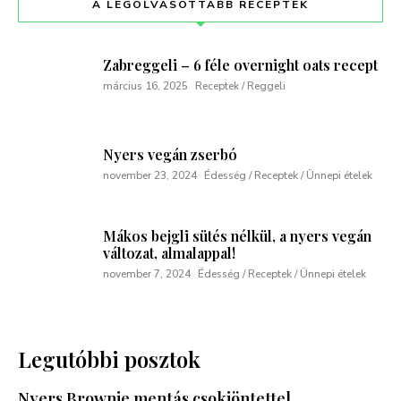
A LEGOLVASOTTABB RECEPTEK
Zabreggeli – 6 féle overnight oats recept
március 16, 2025
Receptek / Reggeli
Nyers vegán zserbó
november 23, 2024
Édesség / Receptek / Ünnepi ételek
Mákos bejgli sütés nélkül, a nyers vegán
változat, almalappal!
november 7, 2024
Édesség / Receptek / Ünnepi ételek
Legutóbbi posztok
Nyers Brownie mentás csokiöntettel