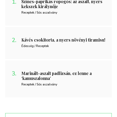
Színes-paprikás ropogós: az aszalt, nyers
kekszek királynője
Receptek / Sós aszalvány
Kávés csokitorta, a nyers növényi tiramisu!
Édesség / Receptek
Marinált-aszalt padlizsán, ez lenne a
‘kamuszalonna’
Receptek / Sós aszalvány