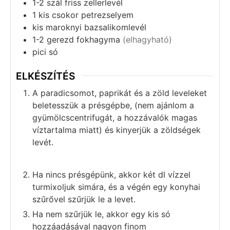
1-2
szál
friss zellerlevél
1
kis csokor
petrezselyem
kis maroknyi
bazsalikomlevél
1-2
gerezd
fokhagyma
(elhagyható)
pici só
ELKÉSZÍTÉS
A paradicsomot, paprikát és a zöld leveleket
beletesszük a présgépbe, (nem ajánlom a
gyümölcscentrifugát, a hozzávalók magas
víztartalma miatt) és kinyerjük a zöldségek
levét.
Ha nincs présgépünk, akkor két dl vízzel
turmixoljuk simára, és a végén egy konyhai
szűrővel szűrjük le a levet.
Ha nem szűrjük le, akkor egy kis só
hozzáadásával nagyon finom