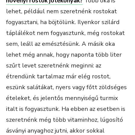
növényi rostok jótékonyak?
Több oka is
lehet, például nem szeretnénk rostokat
fogyasztani, ha böjtölünk. Ilyenkor szilárd
táplálékot nem fogyasztunk, még rostokat
sem, leáll az emésztésünk. A másik oka
lehet még annak, hogy naponta több liter
szűrt levet szeretnénk meginni: az
étrendünk tartalmaz már elég rostot,
eszünk salátákat, nyers vagy főtt zöldséges
ételeket, és jelentős mennyiségű turmix
italt is fogyasztunk. Ha ebben az esetben is
szeretnénk még több vitaminhoz, lúgosító
ásványi anyaghoz jutni, akkor sokkal