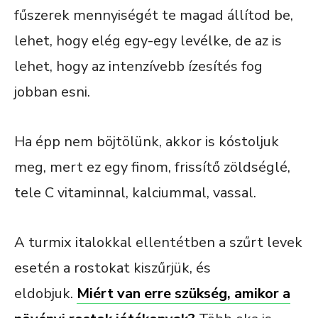
fűszerek mennyiségét te magad állítod be,
lehet, hogy elég egy-egy levélke, de az is
lehet, hogy az intenzívebb ízesítés fog
jobban esni.
Ha épp nem böjtölünk, akkor is kóstoljuk
meg, mert ez egy finom, frissítő zöldséglé,
tele C vitaminnal, kalciummal, vassal.
A turmix italokkal ellentétben a szűrt levek
esetén a rostokat kiszűrjük, és
eldobjuk.
Miért van erre szükség, amikor a