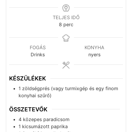
TELJES IDŐ
8
perc
FOGÁS
KONYHA
Drinks
nyers
KÉSZÜLÉKEK
1 zöldségprés
(vagy turmixgép és egy finom
konyhai szűrő)
ÖSSZETEVŐK
4
közepes
paradicsom
1
kicsumázott
paprika