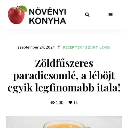
szeptember 24, 2024
RECEPTEK
/
SZŰRT LEVEK
Zöldfűszeres
paradicsomlé, a léböjt
egyik legfinomabb itala!
1.3K
14