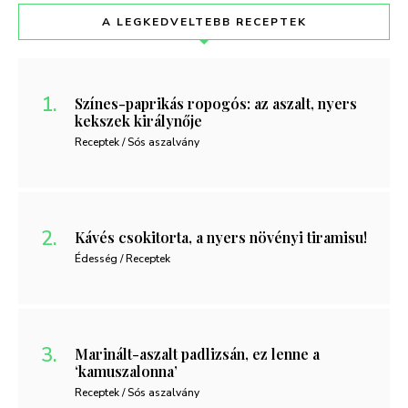
A LEGKEDVELTEBB RECEPTEK
Színes-paprikás ropogós: az aszalt, nyers
kekszek királynője
Receptek / Sós aszalvány
Kávés csokitorta, a nyers növényi tiramisu!
Édesség / Receptek
Marinált-aszalt padlizsán, ez lenne a
‘kamuszalonna’
Receptek / Sós aszalvány