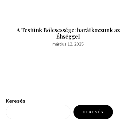
A Testünk Bölcsessége: barátkozzunk az
Éhséggel
március 12, 2025
Keresés
KERESÉS