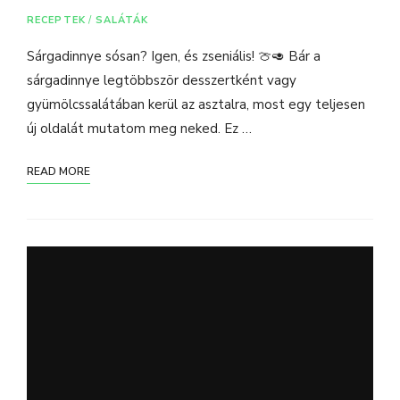
RECEPTEK
/
SALÁTÁK
Sárgadinnye sósan? Igen, és zseniális! 🍈🥑 Bár a
sárgadinnye legtöbbször desszertként vagy
gyümölcssalátában kerül az asztalra, most egy teljesen
új oldalát mutatom meg neked. Ez …
READ MORE