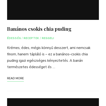
Banános csokis chia puding
ÉDESSÉG
/
RECEPTEK
/
REGGELI
Krémes, édes, mégis könnyű desszert, ami nemcsak
finom, hanem tápláló is – ez a banános–csokis chia
puding igazi egészséges kényeztetés. A banán
természetes édességet és …
READ MORE