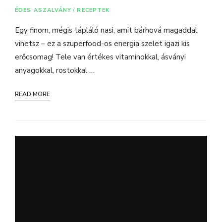
ÉDES ASZALVÁNY
/
RECEPTEK
Egy finom, mégis tápláló nasi, amit bárhová magaddal
vihetsz – ez a szuperfood-os energia szelet igazi kis
erőcsomag! Tele van értékes vitaminokkal, ásványi
anyagokkal, rostokkal …
READ MORE