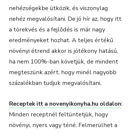
nehézségekbe ütközik, és viszonylag
nehéz megvalósítani. De jó hír az, hogy itt
a törekvés és a fejlődés is már nagy
eredményeket hozhat. A teljes értékű
növényi étrend akkor is jótékony hatású,
ha nem 100%-ban követjük, de mindent
megteszünk azért, hogy minél nagyobb
százalékban tudjuk megvalósítani.
Receptek itt a novenyikonyha.hu oldalon
:
Minden receptnél feltüntetjük, hogy
növényi, nyers vagy téné. Felmerülhet a