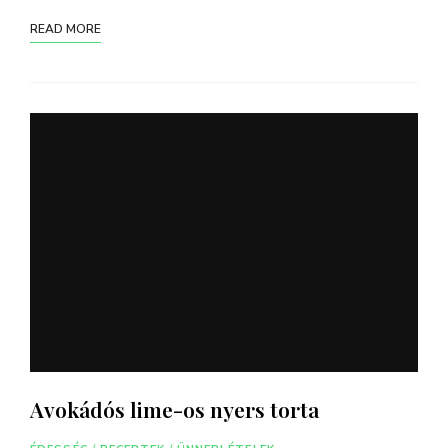
READ MORE
Avokádós lime-os nyers torta