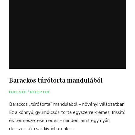
Barackos túrótorta mandulából
ÉDESSÉG
/
RECEPTEK
Barackos „túrótorta” mandulából – növényi változatban!
Ez a könnyű, gyümölcsös torta egyszerre krémes, frissítő
és természetesen édes – minden, amit egy nyári
desszerttől csak kívánhatunk. …