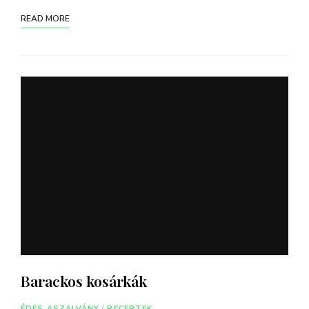
READ MORE
Barackos kosárkák
ÉDES ASZALVÁNY
/
RECEPTEK