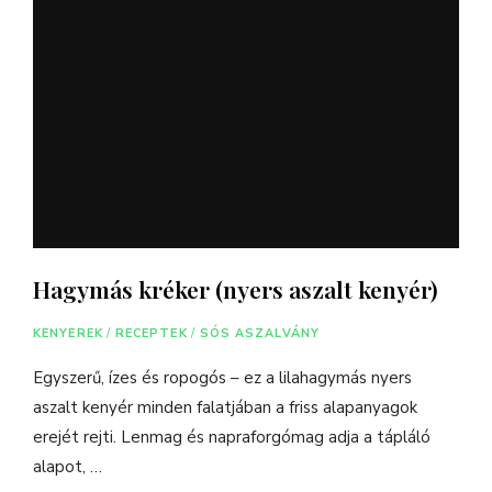
Hagymás kréker (nyers aszalt kenyér)
KENYEREK
/
RECEPTEK
/
SÓS ASZALVÁNY
Egyszerű, ízes és ropogós – ez a lilahagymás nyers
aszalt kenyér minden falatjában a friss alapanyagok
erejét rejti. Lenmag és napraforgómag adja a tápláló
alapot, …