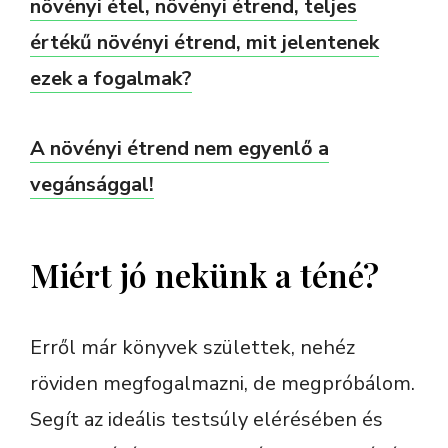
növényi étel, növényi étrend, teljes
értékű növényi étrend, mit jelentenek
ezek a fogalmak?
A növényi étrend nem egyenlő a
vegánsággal!
Miért jó nekünk a téné?
Erről már könyvek születtek, nehéz
röviden megfogalmazni, de megpróbálom.
Segít az ideális testsúly elérésében és