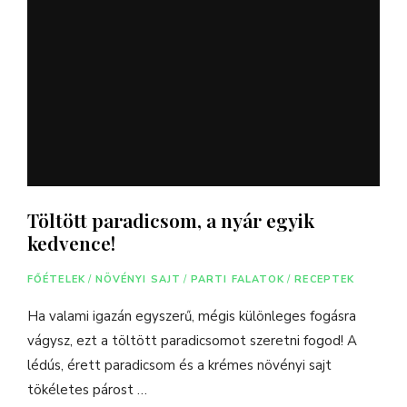
Töltött paradicsom, a nyár egyik
kedvence!
FŐÉTELEK
/
NÖVÉNYI SAJT
/
PARTI FALATOK
/
RECEPTEK
Ha valami igazán egyszerű, mégis különleges fogásra
vágysz, ezt a töltött paradicsomot szeretni fogod! A
lédús, érett paradicsom és a krémes növényi sajt
tökéletes párost …