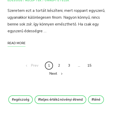
ÉDESSÉG
/
RECEPTEK
/
ÜNNEPI ÉTELEK
Szeretem ezt a tortát készíteni, mert roppant egyszerű,
ugyanakkor különlegesen finom. Nagyon könnyű, nincs
benne sok zsír, így könnyen emészthető. Ha csak egy
egyszerű édességre …
READ MORE
Prev
1
2
3
…
15
Next
egészség
teljes értékű növényi étrend
téné