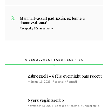
Marinált-aszalt padlizsán, ez lenne a
‘kamuszalonna’
Receptek / Sós aszalvány
A LEGOLVASOTTABB RECEPTEK
Zabreggeli – 6 féle overnight oats recept
március 16, 2025
Receptek / Reggeli
Nyers vegán zserbó
november 23, 2024
Édesség / Receptek / Ünnepi ételek