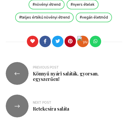
növényi étrend
nyers ételek
teljes értékű növényi étrend
vegán életmód
PREVIOUS POST
Könnyű nyári saláták, gyorsan,
egyszerűen!
NEXT POST
Retekcsíra saláta