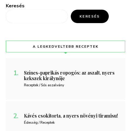
Keresés
KERESÉS
A LEGKEDVELTEBB RECEPTEK
Színes-paprikás ropogós: az aszalt, nyers
kekszek királynője
Receptek / Sós aszalvány
Kávés csokitorta, a nyers növényi tiramisu!
Édesség / Receptek