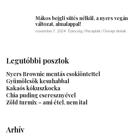
Mákos bejgli sütés nélkül, a nyers vegán
változat, almalappal!
november 7, 2024
Édesség / Receptek / Ünnepi ételek
Legutóbbi posztok
Nyers Brownie mentás csokiöntettel
Gyümölcsök kesuhabbal
Kakaós kókuszkocka
Chia puding cseresznyével
Zöld turmix – ami étel, nem ital
Arhív