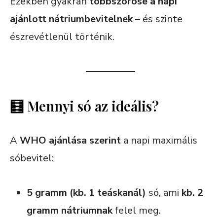
Ezekben gyakran
többszöröse a napi
ajánlott nátriumbevitelnek
– és szinte
észrevétlenül történik.
🧮 Mennyi só az ideális?
A
WHO ajánlása szerint
a napi maximális
sóbevitel:
5 gramm (kb. 1 teáskanál)
só, ami
kb. 2
gramm nátriumnak
felel meg.