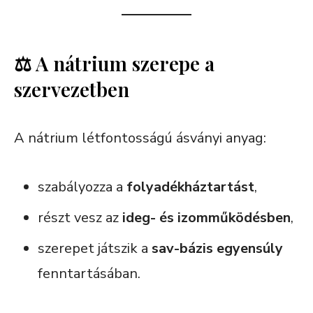
⚖️ A nátrium szerepe a
szervezetben
A nátrium létfontosságú ásványi anyag:
szabályozza a
folyadékháztartást
,
részt vesz az
ideg- és izomműködésben
,
szerepet játszik a
sav-bázis egyensúly
fenntartásában.