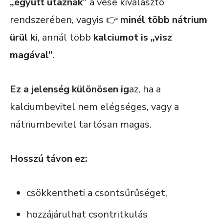
„együtt utaznak”
a vese kiválasztó
rendszerében, vagyis 👉
minél több nátrium
ürül ki
, annál több
kalciumot is „visz
magával”
.
Ez a jelenség különösen ig
az, ha a
kalciumbevitel nem elégséges, vagy a
nátriumbevitel tartósan magas.
Hosszú távon ez:
csökkentheti a csontsűrűséget,
hozzájárulhat csontritkulás