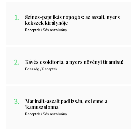
Színes-paprikás ropogós: az aszalt, nyers
kekszek királynője
Receptek / Sós aszalvány
Kávés csokitorta, a nyers növényi tiramisu!
Édesség / Receptek
Marinált-aszalt padlizsán, ez lenne a
‘kamuszalonna’
Receptek / Sós aszalvány