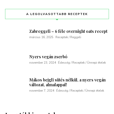
A LEGOLVASOTTABB RECEPTEK
Zabreggeli – 6 féle overnight oats recept
március 16, 2025
Receptek / Reggeli
Nyers vegán zserbó
november 23, 2024
Édesség / Receptek / Ünnepi ételek
Mákos bejgli sütés nélkül, a nyers vegán
változat, almalappal!
november 7, 2024
Édesség / Receptek / Ünnepi ételek