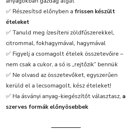
anyagokban gazdag algát
✅ Részesítsd előnyben a
frissen készült
ételeket
✅ Tanuld meg ízesíteni zöldfűszerekkel,
citrommal, fokhagymával, hagymával
✅ Figyelj a csomagolt ételek összetevőire –
nem csak a cukor, a só is „rejtőzik” bennük
✅ Ne olvasd az összetevőket, egyszerűen
kerüld el a lecsomagolt, kész ételeket!
✅ Ha ásványi anyag-kiegészítőt választasz,
a
szerves formák előnyösebbek