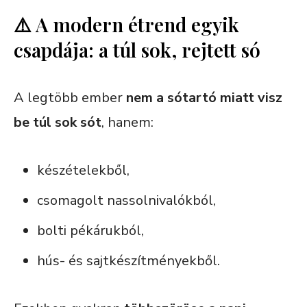
⚠️ A modern étrend egyik
csapdája: a túl sok, rejtett só
A legtöbb ember
nem a sótartó miatt visz
be túl sok sót
, hanem:
készételekből,
csomagolt nassolnivalókból,
bolti pékárukból,
hús- és sajtkészítményekből.