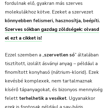
fordulnak elő, gyakran más szerves
molekulákhoz kötve. Ezeket a szervezet
könnyebben felismeri, hasznosítja, beépíti.
Szerves sókban gazdag zöldségek: olvasd
el ezt a cikket is!
Ezzel szemben a „
szervetlen só
” általában
tisztított, izolált ásványi anyag – például a
finomított konyhasó (nátrium-klorid). Ezek
kevésbé komplexek, nem tartalmaznak
kísérő tápanyagokat, és bizonyos mennyiség
felett
terhelhetik a veséket
. Ugyanakkor
ezek is fontosak például a sav-bázis