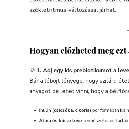
székletritmus-változással járhat.
Hogyan előzheted meg ezt
💡
1. Adj egy kis prebiotikumot a lev
Bár a léböjt lényege, hogy szilárd ét
anyagot be lehet vinni, hogy a bélflór
Inulin (csicsóka, cikória)
por formában kis 
Alma és körte leve
természetesen tartalma