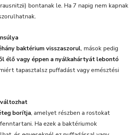
rausnitzii) bontanak le. Ha 7 napig nem kapnak
aszorulhatnak.
nsúlya
éhány baktérium visszaszorul
, mások pedig
ől élő vagy éppen a nyálkahártyát lebontó
miért tapasztalsz puffadást vagy emésztési
gváltozhat
teg borítja
, amelyet részben a rostokat
fenntartani. Ha ezek a baktériumok
lhat, és egyeseknél ez puffadással vagy