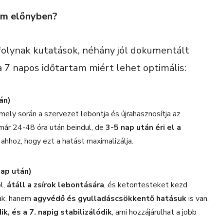
tem előnyben?
 folynak kutatások, néhány jól dokumentált
a 7 napos időtartam miért lehet optimális:
án)
amely során a szervezet lebontja és újrahasznosítja az
 már 24-48 óra után beindul, de
3-5 nap után éri el a
 ahhoz, hogy ezt a hatást maximalizálja.
nap után)
l,
átáll a zsírok lebontására
, és ketontesteket kezd
nak, hanem
agyvédő és gyulladáscsökkentő hatásuk
is van.
ik, és a 7. napig stabilizálódik
, ami hozzájárulhat a jobb