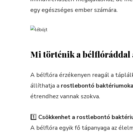
egy egészséges ember számára.
Mi történik a bélflóráddal 
A bélflóra érzékenyen reagál a táplálk
állíthatja a
rostlebontó baktériumok
étrendhez vannak szokva.
1️⃣
Csökkenhet a rostlebontó baktér
A bélflóra egyik fő tápanyaga az élel