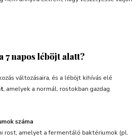
a 7 napos léböjt alatt?
ozás változásaira, és a léböjt kihívás elé
at
, amelyek a normál, rostokban gazdag
iumok száma
mi rost, amelyet a fermentáló baktériumok (pl.