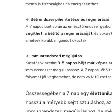
mentális tisztasághoz és energiaszinthez.
🔹
Bélrendszer pihentetése és regeneráció
A 7 napos böjt során az emésztőrendszer gyakorl
segítheti a bélflóra regenerációját
, és sokan 
amelyek korábban gondot okoztak.
🔹
Immunrendszeri megújulás
Kutatások szerint
3-5 napos böjt már képes se
immunrendszer megújulásához. A 7 napos léböjt t
folyamat jól végbemehet, de nem válik túlzotta
Összességében a 7 nap egy
élettanil
hosszú a mélyebb sejttisztuláshoz, a
immunrendszeri megújuláshoz, de még