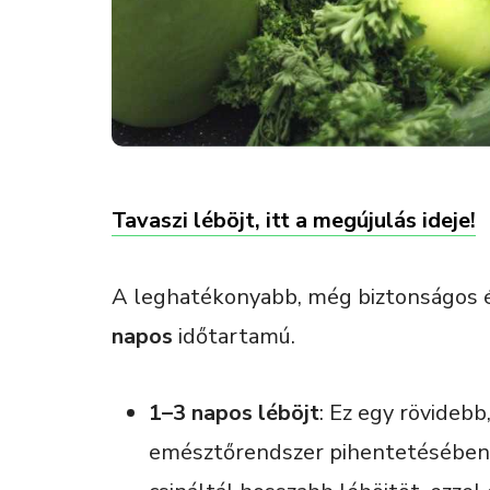
Tavaszi léböjt, itt a megújulás ideje!
A leghatékonyabb, még biztonságos é
napos
időtartamú.
1–3 napos léböjt
: Ez egy rövidebb
emésztőrendszer pihentetésében 