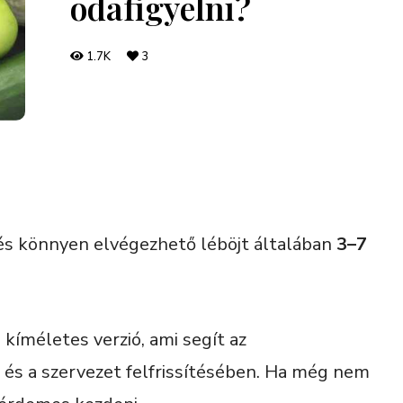
odafigyelni?
1.7K
3
s könnyen elvégezhető léböjt általában
3–7
, kíméletes verzió, ami segít az
és a szervezet felfrissítésében. Ha még nem