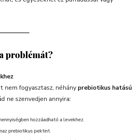
 a problémát?
ekhez
elt nem fogyasztasz, néhány
prebiotikus hatású
ád ne szenvedjen annyira:
mennyiségben hozzáadható a levekhez.
z prebiotikus pektint.