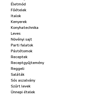
Életmód
Főételek
Italok
Kenyerek
Konyhatechnika
Leves
Növényi sajt
Parti falatok
Pástétomok
Receptek
Receptgyűjtemény
Reggeli
Saláták
Sós aszalvány
Szűrt levek
Ünnepi ételek