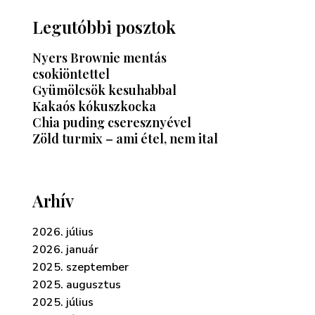
Legutóbbi posztok
Nyers Brownie mentás
csokiöntettel
Gyümölcsök kesuhabbal
Kakaós kókuszkocka
Chia puding cseresznyével
Zöld turmix – ami étel, nem ital
Arhív
2026. július
2026. január
2025. szeptember
2025. augusztus
2025. július