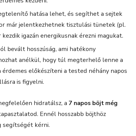
l érdemes kezdeni.
gtelenítő hatása lehet, és segíthet a sejtek
r már jelentkezhetnek tisztulási tünetek (pl.
or kezdik igazán energikusnak érezni magukat.
, jól bevált hosszúság, ami hatékony
hozhat anélkül, hogy túl megterhelő lenne a
 érdemes előkészíteni a tested néhány napos
ásra is figyelni.
megfelelően hidratálsz, a
7 napos böjt még
 tapasztalatod. Ennél hosszabb böjthöz
 segítségét kérni.