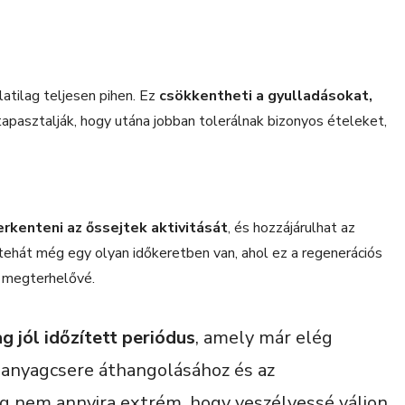
atilag teljesen pihen. Ez
csökkentheti a gyulladásokat,
tapasztalják, hogy utána jobban tolerálnak bizonyos ételeket,
rkenteni az őssejtek aktivitását
, és hozzájárulhat az
ehát még egy olyan időkeretben van, ahol ez a regenerációs
n megterhelővé.
ag jól időzített periódus
, amely már elég
z anyagcsere áthangolásához és az
 nem annyira extrém, hogy veszélyessé váljon