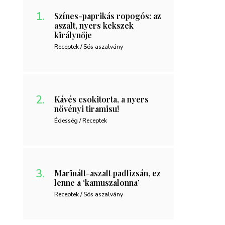
Színes-paprikás ropogós: az
aszalt, nyers kekszek
királynője
Receptek / Sós aszalvány
Kávés csokitorta, a nyers
növényi tiramisu!
Édesség / Receptek
Marinált-aszalt padlizsán, ez
lenne a ‘kamuszalonna’
Receptek / Sós aszalvány