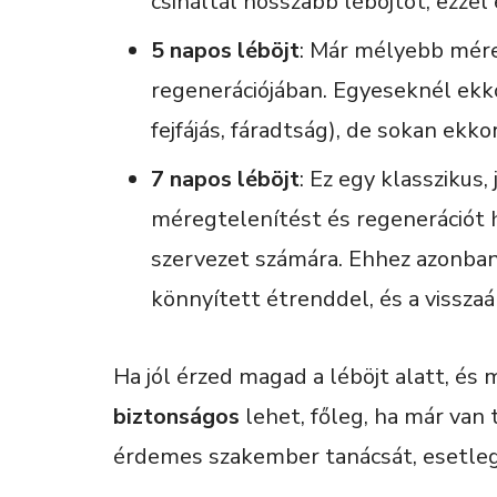
csináltál hosszabb léböjtöt, ezze
5 napos léböjt
: Már mélyebb mére
regenerációjában. Egyeseknél ekko
fejfájás, fáradtság), de sokan ekk
7 napos léböjt
: Ez egy klasszikus
méregtelenítést és regenerációt 
szervezet számára. Ehhez azonban
könnyített étrenddel, és a visszaáll
Ha jól érzed magad a léböjt alatt, és 
biztonságos
lehet, főleg, ha már van
érdemes szakember tanácsát, esetleg