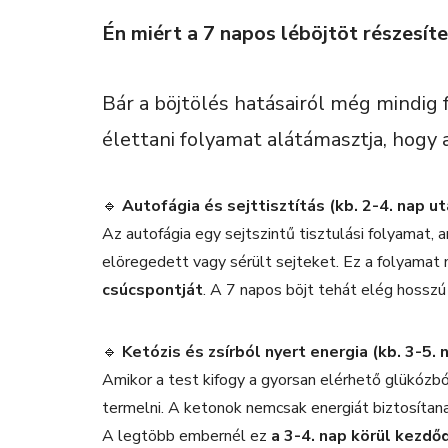
Én miért a 7 napos léböjtöt részesí
Bár a böjtölés hatásairól még mindig
élettani folyamat alátámasztja, hogy 
🔹
Autofágia és sejttisztítás (kb. 2-4. nap ut
Az autofágia egy sejtszintű tisztulási folyamat, 
elöregedett vagy sérült sejteket. Ez a folyamat
csúcspontját
. A 7 napos böjt tehát elég hosszú
🔹
Ketózis és zsírból nyert energia (kb. 3-5. 
Amikor a test kifogy a gyorsan elérhető glükózbó
termelni. A ketonok nemcsak energiát biztosíta
A legtöbb embernél ez
a 3-4. nap körül kezdőd