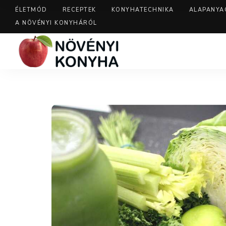
ÉLETMÓD
RECEPTEK
KONYHATECHNIKA
ALAPANYA
A NÖVÉNYI KONYHÁRÓL