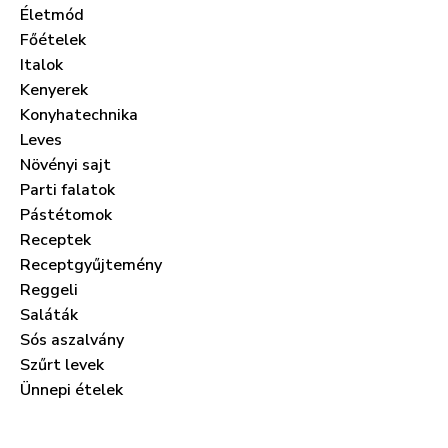
Életmód
Főételek
Italok
Kenyerek
Konyhatechnika
Leves
Növényi sajt
Parti falatok
Pástétomok
Receptek
Receptgyűjtemény
Reggeli
Saláták
Sós aszalvány
Szűrt levek
Ünnepi ételek