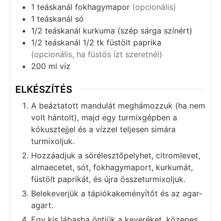
1
teáskanál
fokhagymapor
(opcionális)
1
teáskanál
só
1/2
teáskanál
kurkuma (szép sárga színért)
1/2
teáskanál
1/2 tk füstölt paprika
(opcionális, ha füstös ízt szeretnél)
200 ml víz
ELKÉSZÍTÉS
A beáztatott mandulát meghámozzuk (ha nem
volt hántolt), majd egy turmixgépben a
kókusztejjel és a vízzel teljesen simára
turmixoljuk.
Hozzáadjuk a sörélesztőpelyhet, citromlevet,
almaecetet, sót, fokhagymaport, kurkumát,
füstölt paprikát, és újra összeturmixoljuk.
Belekeverjük a tápiókakeményítőt és az agar-
agart.
Egy kis lábasba öntjük a keveréket, közepes