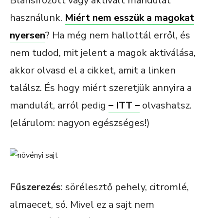
Blansírozott vagy aktivált mandulát
használunk.
Miért nem esszük a magokat
nyersen
? Ha még nem hallottál erről, és
nem tudod, mit jelent a magok aktiválása,
akkor olvasd el a cikket, amit a linken
találsz. És hogy miért szeretjük annyira a
mandulát, arról pedig
– ITT –
olvashatsz.
(elárulom: nagyon egészséges!)
Fűszerezés
: sörélesztő pehely, citromlé,
almaecet, só. Mivel ez a sajt nem