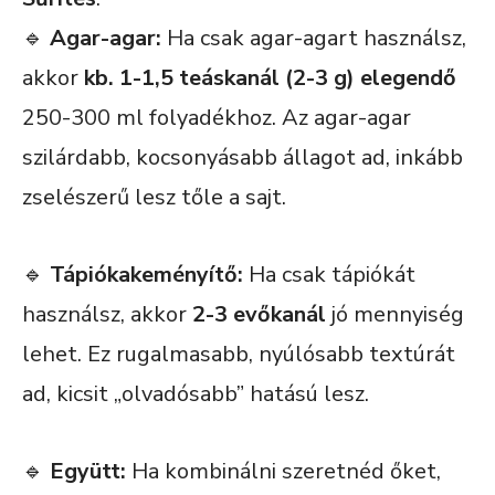
🔹
Agar-agar:
Ha csak agar-agart használsz,
akkor
kb. 1-1,5 teáskanál (2-3 g) elegendő
250-300 ml folyadékhoz. Az agar-agar
szilárdabb, kocsonyásabb állagot ad, inkább
zselészerű lesz tőle a sajt.
🔹
Tápiókakeményítő:
Ha csak tápiókát
használsz, akkor
2-3 evőkanál
jó mennyiség
lehet. Ez rugalmasabb, nyúlósabb textúrát
ad, kicsit „olvadósabb” hatású lesz.
🔹
Együtt:
Ha kombinálni szeretnéd őket,