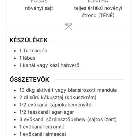
FOGÁS
KONYHA
növényi sajt
teljes értékű növényi
étrend (TÉNÉ)
KÉSZÜLÉKEK
1 Turmixgép
1 lábas
1 kanál vagy kézi habverő
ÖSSZETEVŐK
10
dkg
aktivált vagy blansírozott mandula
2
dl
sűrű kókusztej (kókuszkrém)
1-2
evőkanál
tápiókakeményítő
1/2
teáskanál
agar-agar
3
evőkanál
sörélesztőpehely (sajtos ízért)
1
evőkanál
citromlé
1
evőkanál
almaecet