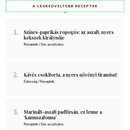
A LEGKEDVELTEBB RECEPTEK
Színes-paprikás ropogós: az aszalt, nyers
kekszek királynője
Receptek / Sós aszalvány
Kávés csokitorta, a nyers növényi tiramisu!
Édesség / Receptek
Marinált-aszalt padlizsán, ez lenne a
‘kamuszalonna’
Receptek / Sós aszalvány