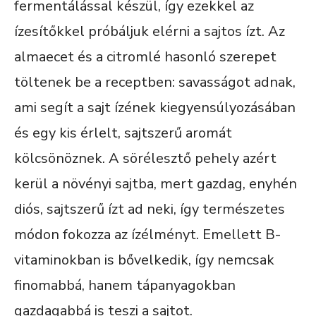
fermentálással készül, így ezekkel az
ízesítőkkel próbáljuk elérni a sajtos ízt. Az
almaecet és a citromlé hasonló szerepet
töltenek be a receptben: savasságot adnak,
ami segít a sajt ízének kiegyensúlyozásában
és egy kis érlelt, sajtszerű aromát
kölcsönöznek. A sörélesztő pehely azért
kerül a növényi sajtba, mert gazdag, enyhén
diós, sajtszerű ízt ad neki, így természetes
módon fokozza az ízélményt. Emellett B-
vitaminokban is bővelkedik, így nemcsak
finomabbá, hanem tápanyagokban
gazdagabbá is teszi a sajtot.