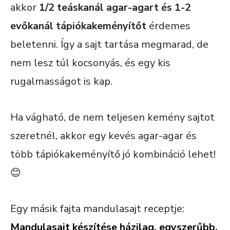
akkor
1/2 teáskanál agar-agart és 1-2
evőkanál tápiókakeményítőt
érdemes
beletenni. Így a sajt tartása megmarad, de
nem lesz túl kocsonyás, és egy kis
rugalmasságot is kap.
Ha vágható, de nem teljesen kemény sajtot
szeretnél, akkor egy kevés agar-agar és
több tápiókakeményítő jó kombináció lehet!
😊
Egy másik fajta mandulasajt receptje:
Mandulasajt készítése házilag, egyszerűbb,