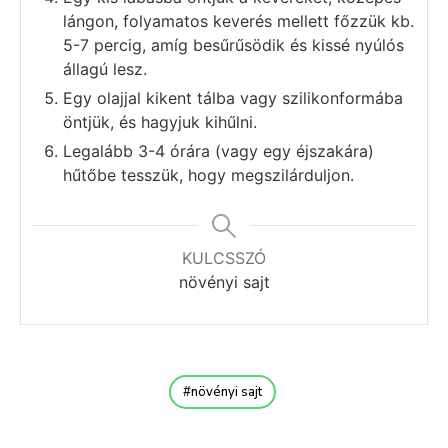
lángon, folyamatos keverés mellett főzzük kb.
5-7 percig, amíg besűrűsödik és kissé nyúlós
állagú lesz.
Egy olajjal kikent tálba vagy szilikonformába
öntjük, és hagyjuk kihűlni.
Legalább 3-4 órára (vagy egy éjszakára)
hűtőbe tesszük, hogy megszilárduljon.
KULCSSZÓ
növényi sajt
növényi sajt