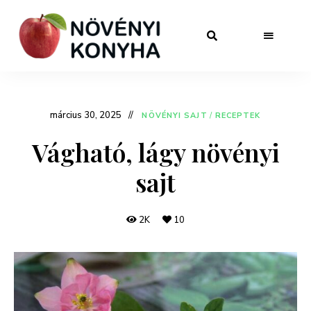
március 30, 2025
NÖVÉNYI SAJT
/
RECEPTEK
Vágható, lágy növényi
sajt
2K
10