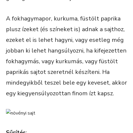
A fokhagymapor, kurkuma, füstölt paprika
plusz ízeket (és színeket is) adnak a sajthoz,
ezeket el is lehet hagyni, vagy esetleg még
jobban ki lehet hangsúlyozni, ha kifejezetten
fokhagymás, vagy kurkumás, vagy füstölt
paprikás sajtot szeretnél készíteni. Ha
mindegyikből teszel bele egy keveset, akkor
egy kiegyensúlyozottan finom ízt kapsz.
Sűrítés
: