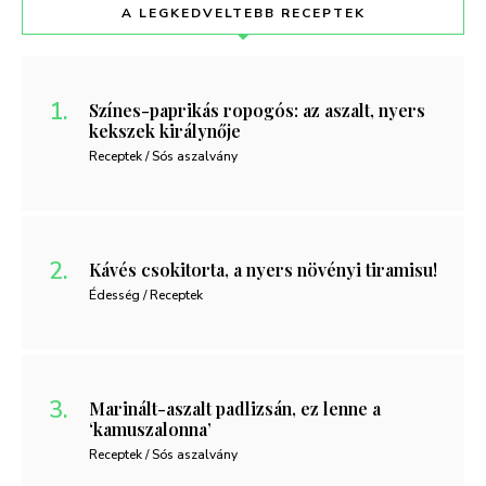
A LEGKEDVELTEBB RECEPTEK
Színes-paprikás ropogós: az aszalt, nyers
kekszek királynője
Receptek / Sós aszalvány
Kávés csokitorta, a nyers növényi tiramisu!
Édesség / Receptek
Marinált-aszalt padlizsán, ez lenne a
‘kamuszalonna’
Receptek / Sós aszalvány