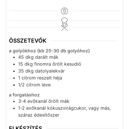
ÖSSZETEVŐK
a golyókhoz (kb 25-30 db golyóhoz)
45
dkg
darált mák
15
dkg
finomra őrölt kesudió
35
dkg
datolyalekvár
1
citrom reszelt héja
1/2
citrom leve
a forgatáshoz
3-4
evőkanál
őrölt mák
1-2
evőkanál
kókuszvirágcukor, vagy más,
száraz édesítőszer
ELKÉSZÍTÉS