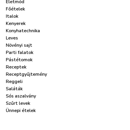
Életmód
Főételek
Italok
Kenyerek
Konyhatechnika
Leves
Növényi sajt
Parti falatok
Pástétomok
Receptek
Receptgyűjtemény
Reggeli
Saláták
Sós aszalvány
Szűrt levek
Ünnepi ételek