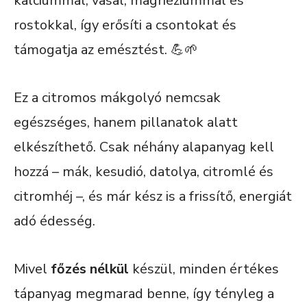
kalciummal, vasal, magnéziummal és
rostokkal, így erősíti a csontokat és
támogatja az emésztést. 💪🌱
Ez a citromos mákgolyó nemcsak
egészséges, hanem pillanatok alatt
elkészíthető. Csak néhány alapanyag kell
hozzá – mák, kesudió, datolya, citromlé és
citromhéj –, és már kész is a frissítő, energiát
adó édesség.
Mivel
főzés nélkül
készül, minden értékes
tápanyag megmarad benne, így tényleg a