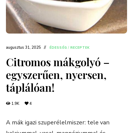
augusztus 31, 2025
ÉDESSÉG
/
RECEPTEK
Citromos mákgolyó –
egyszerűen, nyersen,
táplálóan!
1.9K
4
A mák igazi szuperélelmiszer: tele van