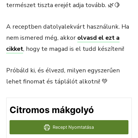
természet tiszta erejét adja tovább. 🌿🍋
A receptben datolyalekvárt használunk. Ha
nem ismered még, akkor
olvasd el ezt a
cikket
, hogy te magad is el tudd készíteni!
Próbáld ki, és élvezd, milyen egyszerűen
lehet finomat és táplálót alkotni! 💚
Citromos mákgolyó
Recept Nyomtatása