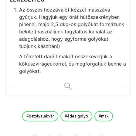
Az összes hozzávalót kézzel masszává
gyúrjuk. Hagyjuk egy órát hűtőszekrényben
pihenni, majd 2,5 dkg-os golyókat formázunk
belőle (használjunk fagylaltos kanalat az
adagoláshoz, hogy egyforma golyókat
tudjunk készíteni)
A félretett darált mákot összekeverjük a
kókuszvirágcukorral, és megforgatjuk benne a
golyókat.
datolyalekvár
édes golyó
mák