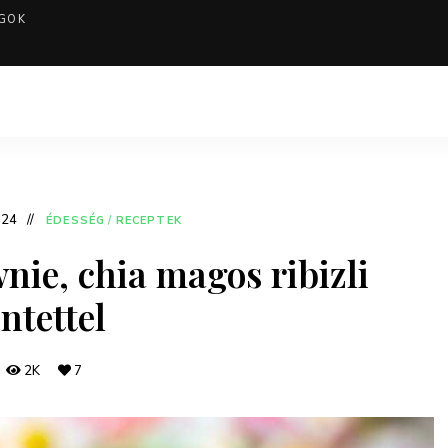
GOK
024
ÉDESSÉG
/
RECEPTEK
nie, chia magos ribizli
ntettel
2K
7