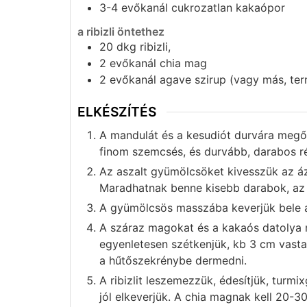
3-4
evőkanál
cukrozatlan kakaópor
a ribizli öntethez
20
dkg
ribizli,
2
evőkanál
chia mag
2
evőkanál
agave szirup (vagy más, te
ELKÉSZÍTÉS
A mandulát és a kesudiót durvára megőr
finom szemcsés, és durvább, darabos ré
Az aszalt gyümölcsöket kivesszük az áz
Maradhatnak benne kisebb darabok, az
A gyümölcsös masszába keverjük bele a
A száraz magokat és a kakaós datolya m
egyenletesen szétkenjük, kb 3 cm vasta
a hűtőszekrénybe dermedni.
A ribizlit leszemezzük, édesítjük, tur
jól elkeverjük. A chia magnak kell 20-3