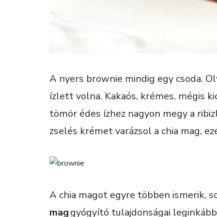
A nyers brownie mindig egy csoda. O
ízlett volna. Kakaós, krémes, mégis k
tömör édes ízhez nagyon megy a ribizl
zselés krémet varázsol a chia mag, ez
A chia magot egyre többen ismerik, s
mag
gyógyító tulajdonságai leginkáb