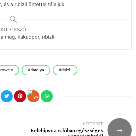
és a ribizli öntettel tálaljuk.
KULCSSZÓ
a mag, kakaópor, ribizli
rownie
datolya
ribizli
NEXT POST
Kelchipsz a valóban egészséges