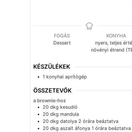
FOGÁS
KONYHA
Dessert
nyers, teljes ért
növényi étrend (T
KÉSZÜLÉKEK
1 konyhai aprítógép
ÖSSZETEVŐK
a brownie-hoz
20
dkg
kesudió
20
dkg
mandula
20
dkg
datolya 2 órára beáztatva
20
dkg
aszalt áfonya 1 órára beáztatv