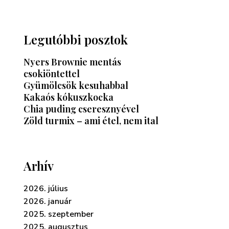
Legutóbbi posztok
Nyers Brownie mentás
csokiöntettel
Gyümölcsök kesuhabbal
Kakaós kókuszkocka
Chia puding cseresznyével
Zöld turmix – ami étel, nem ital
Arhív
2026. július
2026. január
2025. szeptember
2025. augusztus