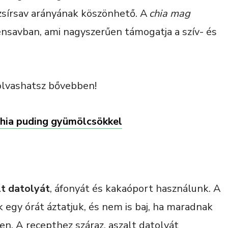
sírsav arányának köszönhető. A
chia mag
énsavban, ami nagyszerűen támogatja a szív- és
olvashatsz bővebben!
hia puding gyümölcsökkel
lt datolyát
, áfonyát és kakaóport használunk. A
k egy órát áztatjuk, és nem is baj, ha maradnak
. A recepthez száraz, aszalt datolyát