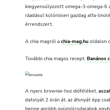
kiegyensúlyozott omega-3-omega-6 z
ráadásul különösen gazdag alfa-linol
érrendszert.
A chia magról a
chia-mag.hu
oldalon 
További chia magos recept:
Banános c
A nyers brownie-hoz dióféléket,
asza
datolyát 2 órán át, az áfonyát épp csa
benne apróbb gyümölcsdarabok egyben