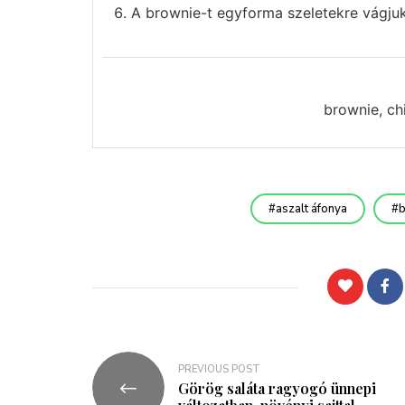
A brownie-t egyforma szeletekre vágjuk, 
brownie, chi
aszalt áfonya
b
PREVIOUS POST
Görög saláta ragyogó ünnepi