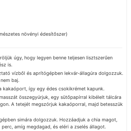
rmészetes növényi édesítőszer)
öljük úgy, hogy legyen benne teljesen lisztszerűen
sz is.
tató vízből és aprítógépben lekvár-állagúra dolgozzuk.
 nem baj.
 kakaóport, így egy édes csokikrémet kapunk.
asszát összegyúrjuk, egy sütőpapírral kibélelt tálcára
gon. A tetejét megszórjuk kakaóporral, majd betesszük
mixgépben simára dolgozzuk. Hozzáadjuk a chia magot,
0 perc, amíg megdagad, és eléri a zselés állagot.