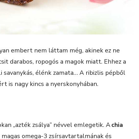
lyan embert nem láttam még, akinek ez ne
icsit darabos, ropogós a magok miatt. Ehhez a
i savanykás, élénk zamata… A ribizlis pépből
ért is nagy kincs a nyerskonyhában.
okan „azték zsálya” névvel emlegetik. A
chia
b magas omega-3 zsírsavtartalmának és