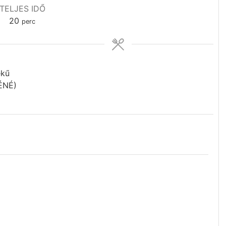
TELJES IDŐ
20
perc
ékű
ÉNÉ)
a