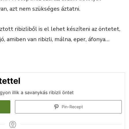
van, azt nem szükséges áztatni.
tott ribizliből is el lehet készíteni az öntetet,
ó, amiben van ribizli, málna, eper, áfonya…
tettel
on illik a savanykás ribizli öntet
Pin-Recept