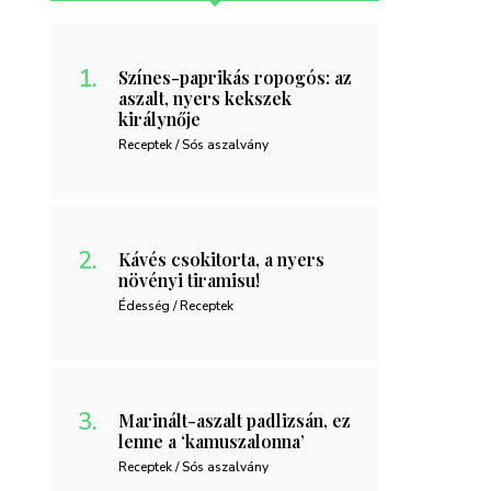
Színes-paprikás ropogós: az
aszalt, nyers kekszek
királynője
Receptek / Sós aszalvány
Kávés csokitorta, a nyers
növényi tiramisu!
Édesség / Receptek
Marinált-aszalt padlizsán, ez
lenne a ‘kamuszalonna’
Receptek / Sós aszalvány