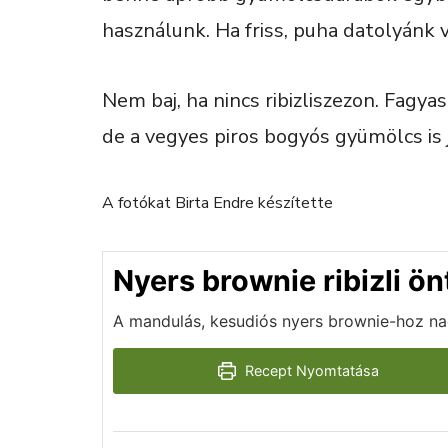
használunk. Ha friss, puha datolyánk 
Nem baj, ha nincs ribizliszezon. Fagyasz
de a vegyes piros bogyós gyümölcs is j
A fotókat Birta Endre készítette
Nyers brownie ribizli ön
A mandulás, kesudiós nyers brownie-hoz nagy
Recept Nyomtatása