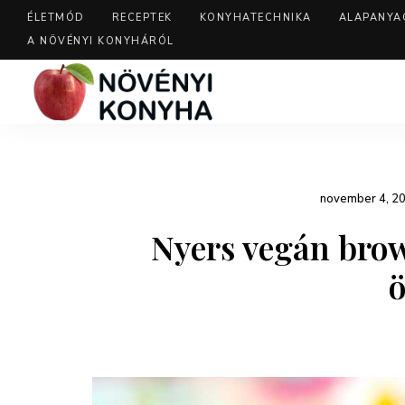
ÉLETMÓD
RECEPTEK
KONYHATECHNIKA
ALAPANYA
A NÖVÉNYI KONYHÁRÓL
november 4, 2
Nyers vegán brow
ö