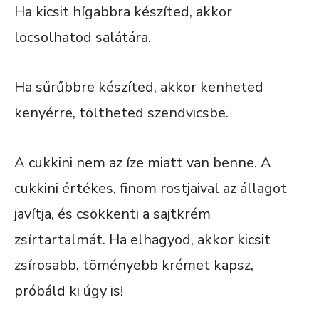
Ha kicsit hígabbra készíted, akkor
locsolhatod salátára.
Ha sűrűbbre készíted, akkor kenheted
kenyérre, töltheted szendvicsbe.
A cukkini nem az íze miatt van benne. A
cukkini értékes, finom rostjaival az állagot
javítja, és csökkenti a sajtkrém
zsírtartalmát. Ha elhagyod, akkor kicsit
zsírosabb, töményebb krémet kapsz,
próbáld ki úgy is!