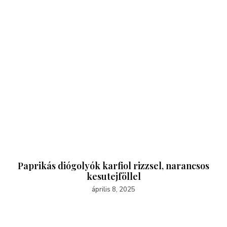
Paprikás diógolyók karfiol rizzsel, narancsos
kesutejföllel
április 8, 2025