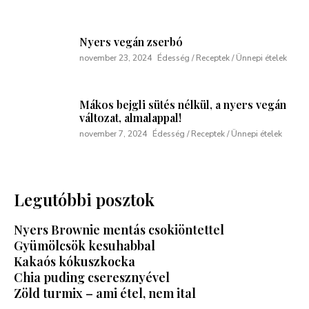
Nyers vegán zserbó
november 23, 2024
Édesség / Receptek / Ünnepi ételek
Mákos bejgli sütés nélkül, a nyers vegán
változat, almalappal!
november 7, 2024
Édesség / Receptek / Ünnepi ételek
Legutóbbi posztok
Nyers Brownie mentás csokiöntettel
Gyümölcsök kesuhabbal
Kakaós kókuszkocka
Chia puding cseresznyével
Zöld turmix – ami étel, nem ital