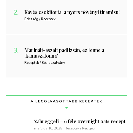
Kávés csokitorta, a nyers növényi tiramisu!
Édesség / Receptek
Marinált-aszalt padlizsán, ez lenne a
‘kamuszalonna’
Receptek / Sós aszalvány
A LEGOLVASOTTABB RECEPTEK
Zabreggeli – 6 féle overnight oats recept
március 16, 2025
Receptek / Reggeli