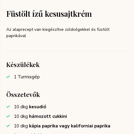
Füstölt ízű kesusajtkrém
Az alaprecept van kiegészítve zöldségekkel és füstölt
paprikával
Készülékek
1 Turmixgép
Összetevők
10
dkg
kesudió
10
dkg
hámozott cukkini
10
dkg
kápia paprika vagy kaliforniai paprika