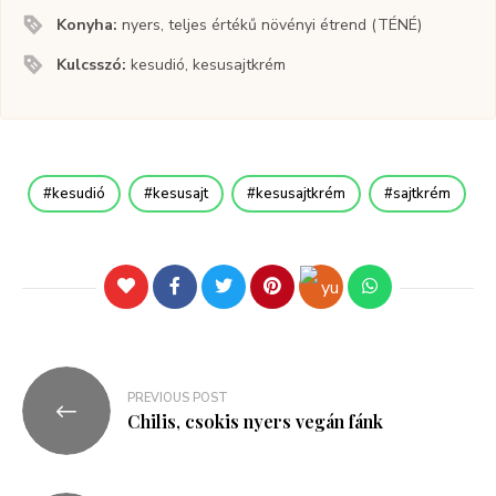
Konyha:
nyers, teljes értékű növényi étrend (TÉNÉ)
Kulcsszó:
kesudió, kesusajtkrém
kesudió
kesusajt
kesusajtkrém
sajtkrém
PREVIOUS POST
Chilis, csokis nyers vegán fánk