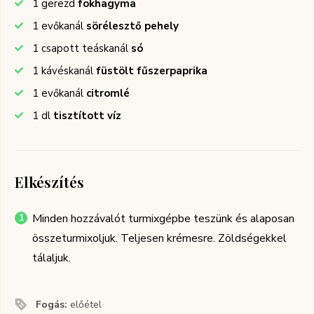
1
gerezd
fokhagyma
1
evőkanál
sörélesztő pehely
1
csapott teáskanál
só
1
kávéskanál
füstölt fűszerpaprika
1
evőkanál
citromlé
1
dl
tisztított víz
Elkészítés
Minden hozzávalót turmixgépbe teszünk és alaposan
összeturmixoljuk. Teljesen krémesre. Zöldségekkel
tálaljuk.
Fogás:
előétel