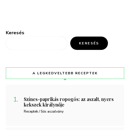
Keresés
KERESÉS
A LEGKEDVELTEBB RECEPTEK
Színes-paprikás ropogós: az aszalt, nyers
kekszek királynője
Receptek / Sós aszalvány