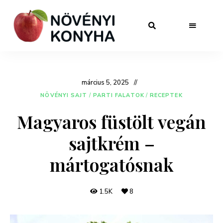
március 5, 2025
NÖVÉNYI SAJT
/
PARTI FALATOK
/
RECEPTEK
Magyaros füstölt vegán
sajtkrém –
mártogatósnak
1.5K
8