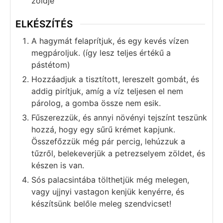
zöldje
ELKÉSZÍTÉS
A hagymát felaprítjuk, és egy kevés vízen
megpároljuk. (így lesz teljes értékű a
pástétom)
Hozzáadjuk a tisztított, lereszelt gombát, és
addig pirítjuk, amíg a víz teljesen el nem
párolog, a gomba össze nem esik.
Fűszerezzük, és annyi növényi tejszínt teszünk
hozzá, hogy egy sűrű krémet kapjunk.
Összefőzzük még pár percig, lehúzzuk a
tűzről, belekeverjük a petrezselyem zöldet, és
készen is van.
Sós palacsintába tölthetjük még melegen,
vagy ujjnyi vastagon kenjük kenyérre, és
készítsünk belőle meleg szendvicset!