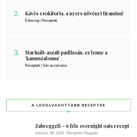
Kávés csokitorta, a nyers növényi tiramisu!
Édesség / Receptek
Marinált-aszalt padlizsán, ez lenne a
‘kamuszalonna’
Receptek / Sós aszalvány
A LEGOLVASOTTABB RECEPTEK
Zabreggeli – 6 féle overnight oats recept
március 16, 2025
Receptek / Reggeli