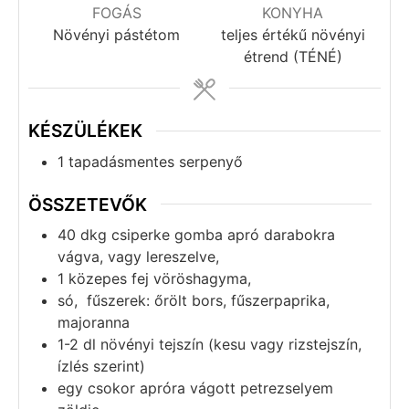
FOGÁS
KONYHA
Növényi pástétom
teljes értékű növényi
étrend (TÉNÉ)
KÉSZÜLÉKEK
1 tapadásmentes serpenyő
ÖSSZETEVŐK
40
dkg
csiperke gomba apró darabokra
vágva, vagy lereszelve,
1
közepes fej
vöröshagyma,
só, fűszerek: őrölt bors, fűszerpaprika,
majoranna
1-2
dl
növényi tejszín (kesu vagy rizstejszín,
ízlés szerint)
egy
csokor
apróra vágott petrezselyem