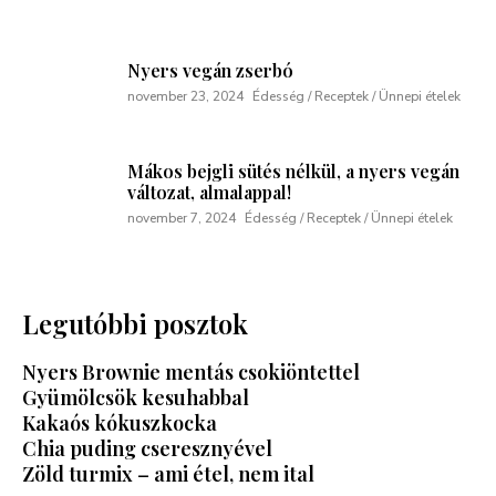
Nyers vegán zserbó
november 23, 2024
Édesség / Receptek / Ünnepi ételek
Mákos bejgli sütés nélkül, a nyers vegán
változat, almalappal!
november 7, 2024
Édesség / Receptek / Ünnepi ételek
Legutóbbi posztok
Nyers Brownie mentás csokiöntettel
Gyümölcsök kesuhabbal
Kakaós kókuszkocka
Chia puding cseresznyével
Zöld turmix – ami étel, nem ital