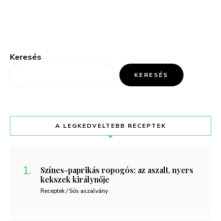
Keresés
KERESÉS
A LEGKEDVELTEBB RECEPTEK
Színes-paprikás ropogós: az aszalt, nyers
kekszek királynője
Receptek / Sós aszalvány