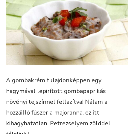
A gombakrém tulajdonképpen egy
hagymával lepirított gombapaprikás
növényi tejszínnel fellazítva! Nálam a
hozzáillő fűszer a majoranna, ez itt
kihagyhatatlan. Petrezselyem zölddel