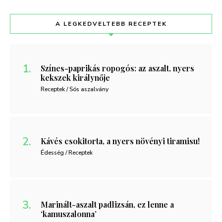
A LEGKEDVELTEBB RECEPTEK
Színes-paprikás ropogós: az aszalt, nyers
kekszek királynője
Receptek / Sós aszalvány
Kávés csokitorta, a nyers növényi tiramisu!
Édesség / Receptek
Marinált-aszalt padlizsán, ez lenne a
‘kamuszalonna’