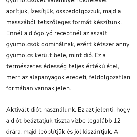
gyümölcsöket valamilyen diófélével
aprítjuk, ízesítjük, összedolgozzuk, majd a
masszából tetszőleges formát készítünk.
Ennél a diógolyó receptnél az aszalt
gyümölcsök dominálnak, ezért kétszer annyi
gyümölcs került bele, mint dió. Ez a
természetes édesség teljes értékű étel,
mert az alapanyagok eredeti, feldolgozatlan
formában vannak jelen.
Aktivált diót használunk. Ez azt jelenti, hogy
a diót beáztatjuk tiszta vízbe legalább 12
órára, majd leöblítjük és jól kiszárítjuk. A