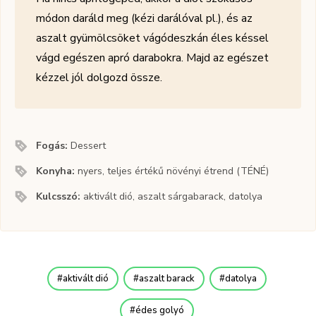
módon daráld meg (kézi darálóval pl.), és az
aszalt gyümölcsöket vágódeszkán éles késsel
vágd egészen apró darabokra. Majd az egészet
kézzel jól dolgozd össze.
Fogás:
Dessert
Konyha:
nyers, teljes értékű növényi étrend (TÉNÉ)
Kulcsszó:
aktivált dió, aszalt sárgabarack, datolya
aktivált dió
aszalt barack
datolya
édes golyó