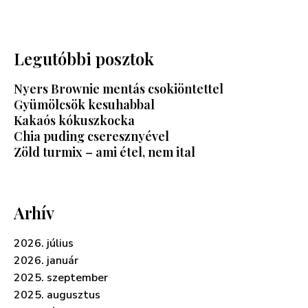
Legutóbbi posztok
Nyers Brownie mentás csokiöntettel
Gyümölcsök kesuhabbal
Kakaós kókuszkocka
Chia puding cseresznyével
Zöld turmix – ami étel, nem ital
Arhív
2026. július
2026. január
2025. szeptember
2025. augusztus