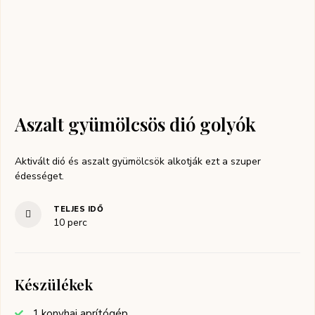
Aszalt gyümölcsös dió golyók
Aktivált dió és aszalt gyümölcsök alkotják ezt a szuper
édességet.
TELJES IDŐ
10
perc
Készülékek
1 konyhai aprítógép