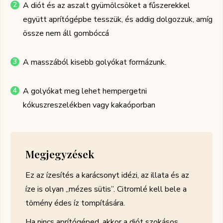
A diót és az aszalt gyümölcsöket a fűszerekkel
együtt aprítógépbe tesszük, és addig dolgozzuk, amíg
össze nem áll gombóccá
A masszából kisebb golyókat formázunk.
A golyókat meg lehet hempergetni
kókuszreszelékben vagy kakaóporban
Megjegyzések
Ez az ízesítés a karácsonyt idézi, az illata és az
íze is olyan „mézes sütis”. Citromlé kell bele a
tömény édes íz tompítására.
Ha nincs aprítógéped, akkor a diót szokásos