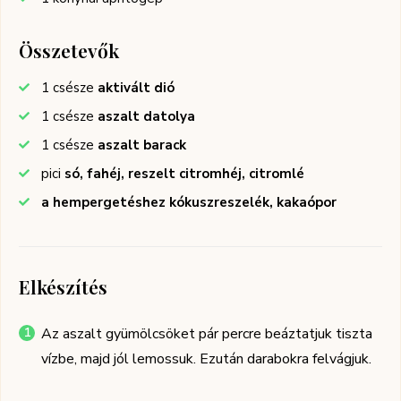
Összetevők
1
csésze
aktivált dió
1
csésze
aszalt datolya
1
csésze
aszalt barack
pici
só, fahéj, reszelt citromhéj, citromlé
a hempergetéshez kókuszreszelék, kakaópor
Elkészítés
Az aszalt gyümölcsöket pár percre beáztatjuk tiszta
vízbe, majd jól lemossuk. Ezután darabokra felvágjuk.