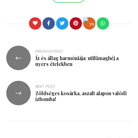
PREVIOUS POST
Íz és állag harmóniája: utifűmaghéj a
nyers ételekben
NEXT POST
Zöldséges kosárka, aszalt alapon valódi
ízbomba!