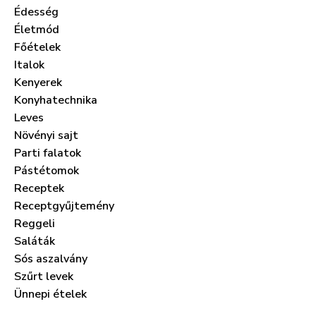
Édesség
Életmód
Főételek
Italok
Kenyerek
Konyhatechnika
Leves
Növényi sajt
Parti falatok
Pástétomok
Receptek
Receptgyűjtemény
Reggeli
Saláták
Sós aszalvány
Szűrt levek
Ünnepi ételek