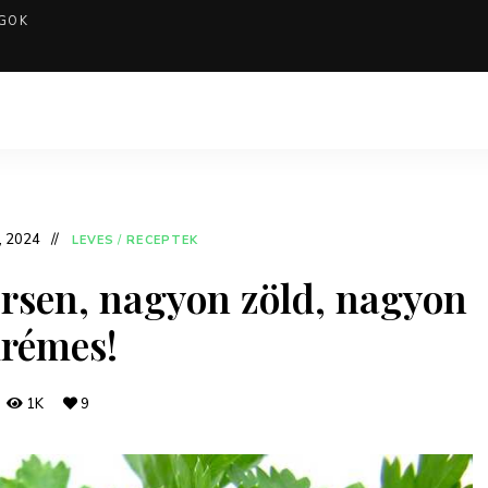
GOK
, 2024
LEVES
/
RECEPTEK
rsen, nagyon zöld, nagyon
rémes!
1K
9