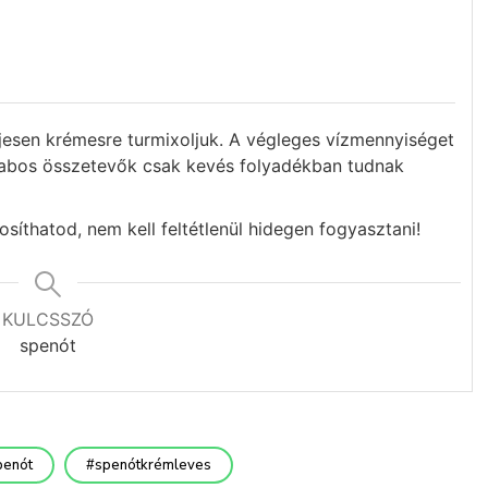
ljesen krémesre turmixoljuk. A végleges vízmennyiséget
rabos összetevők csak kevés folyadékban tudnak
síthatod, nem kell feltétlenül hidegen fogyasztani!
KULCSSZÓ
spenót
penót
spenótkrémleves