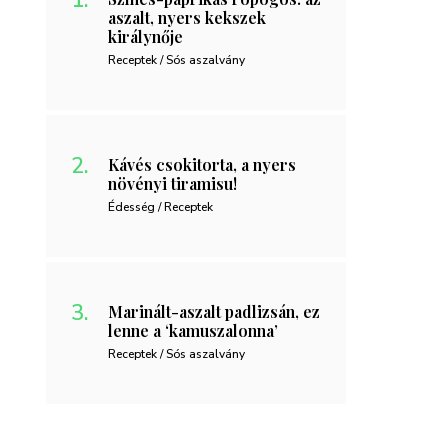
aszalt, nyers kekszek
királynője
Receptek / Sós aszalvány
Kávés csokitorta, a nyers
növényi tiramisu!
Édesség / Receptek
Marinált-aszalt padlizsán, ez
lenne a ‘kamuszalonna’
Receptek / Sós aszalvány