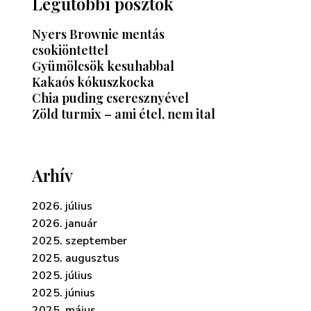
Legutóbbi posztok
Nyers Brownie mentás
csokiöntettel
Gyümölcsök kesuhabbal
Kakaós kókuszkocka
Chia puding cseresznyével
Zöld turmix – ami étel, nem ital
Arhív
2026. július
2026. január
2025. szeptember
2025. augusztus
2025. július
2025. június
2025. május