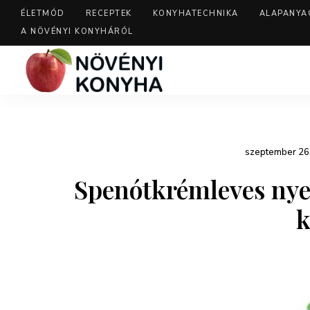
ÉLETMÓD
RECEPTEK
KONYHATECHNIKA
ALAPANYA
A NÖVÉNYI KONYHÁRÓL
szeptember 26
Spenótkrémleves nye
k