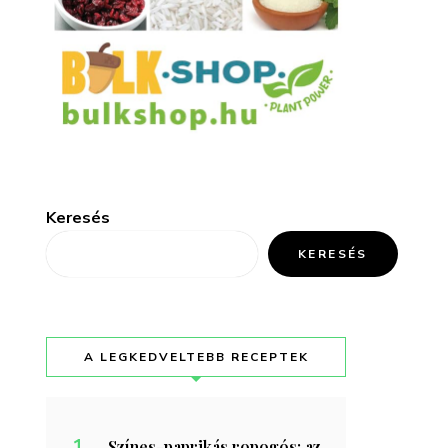
Keresés
KERESÉS
A LEGKEDVELTEBB RECEPTEK
Színes-paprikás ropogós: az