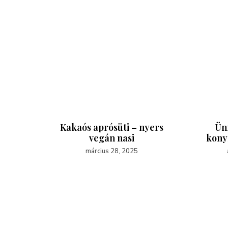
izza
Kakaós aprósüti – nyers
Ün
ikával
vegán nasi
kony
március 28, 2025