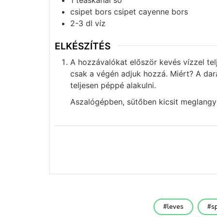
csipet bors csipet cayenne bors
2-3
dl
víz
ELKÉSZÍTÉS
A hozzávalókat először kevés vízzel te
csak a végén adjuk hozzá. Miért? A da
teljesen péppé alakulni.
Aszalógépben, sütőben kicsit meglangyo
leves
s