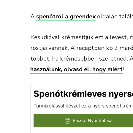
A
spenótról a greendex
oldalán talál
Kesudióval krémesítjük ezt a levest,
rostjai vannak. A receptben kb 2 mar
többet, ha krémesebben szeretnéd. 
használunk, olvasd el, hogy miért
!
Spenótkrémleves nyers
Turmixolással készül ez a nyers spenótkrém
Recept Nyomtatása