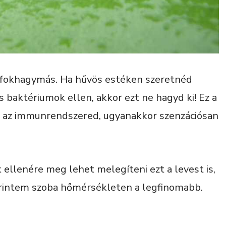
 fokhagymás. Ha hűvös estéken szeretnéd
 baktériumok ellen, akkor ezt ne hagyd ki! Ez a
 az immunrendszered, ugyanakkor szenzációsan
 ellenére meg lehet melegíteni ezt a levest is,
erintem szoba hőmérsékleten a legfinomabb.