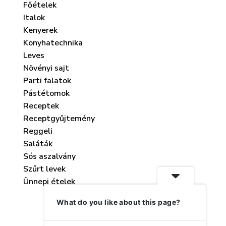
Főételek
Italok
Kenyerek
Konyhatechnika
Leves
Növényi sajt
Parti falatok
Pástétomok
Receptek
Receptgyűjtemény
Sárgabarack puding
Káposztaleves –
Reggeli
téli vitamin
július 6, 2025
Saláták
február 15, 
Sós aszalvány
Szűrt levek
Ünnepi ételek
What do you like about this page?