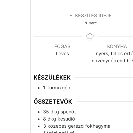
ELKÉSZÍTÉS IDEJE
5
perc
FOGÁS
KONYHA
Leves
nyers, teljes ért
növényi étrend (T
KÉSZÜLÉKEK
1 Turmixgép
ÖSSZETEVŐK
35
dkg
spenót
8
dkg
kesudió
3
közepes gerezd
fokhagyma
1
teáskanál
só