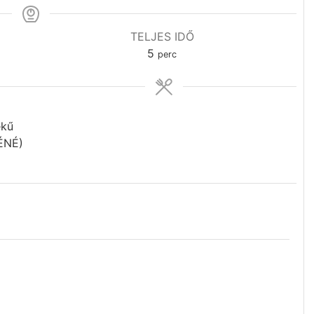
TELJES IDŐ
5
perc
ékű
ÉNÉ)