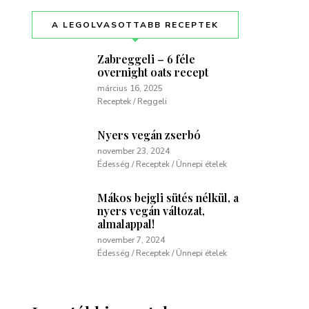
A LEGOLVASOTTABB RECEPTEK
Zabreggeli – 6 féle
overnight oats recept
március 16, 2025
Receptek / Reggeli
Nyers vegán zserbó
november 23, 2024
Édesség / Receptek / Ünnepi ételek
Mákos bejgli sütés nélkül, a
nyers vegán változat,
almalappal!
november 7, 2024
Édesség / Receptek / Ünnepi ételek