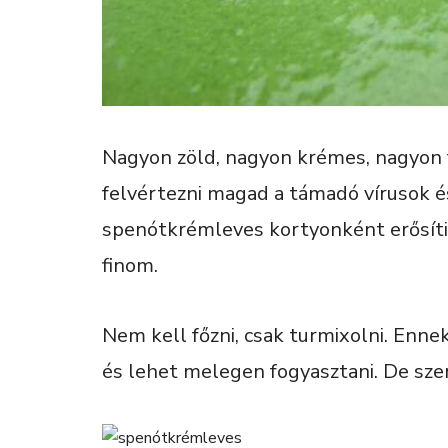
Nagyon zöld, nagyon krémes, nagyon
felvértezni magad a támadó vírusok és
spenótkrémleves kortyonként erősíti
finom.
Nem kell főzni, csak turmixolni. Ennek
és lehet melegen fogyasztani. De sz