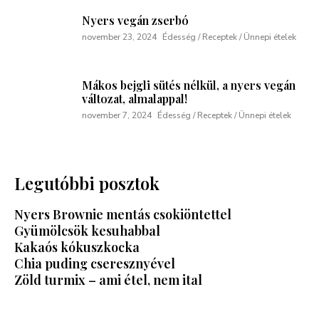
Nyers vegán zserbó
november 23, 2024
Édesség / Receptek / Ünnepi ételek
Mákos bejgli sütés nélkül, a nyers vegán
változat, almalappal!
november 7, 2024
Édesség / Receptek / Ünnepi ételek
Legutóbbi posztok
Nyers Brownie mentás csokiöntettel
Gyümölcsök kesuhabbal
Kakaós kókuszkocka
Chia puding cseresznyével
Zöld turmix – ami étel, nem ital