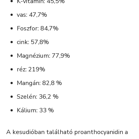
K-vitamin: 45,5%
vas: 47,7%
Foszfor: 84,7%
cink: 57,8%
Magnézium: 77,9%
réz: 219%
Mangán: 82,8 %
Szelén: 36,2 %
Kálium: 33 %
A kesudióban található proanthocyanidin a