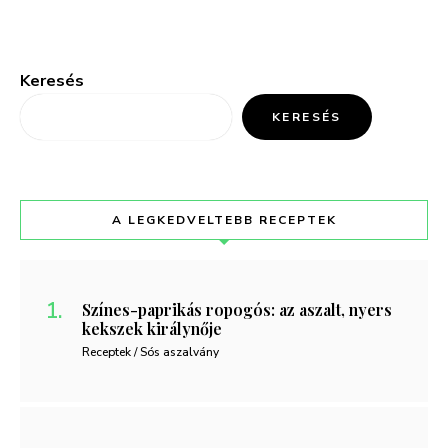
Keresés
KERESÉS
A LEGKEDVELTEBB RECEPTEK
Színes-paprikás ropogós: az aszalt, nyers
kekszek királynője
Receptek / Sós aszalvány