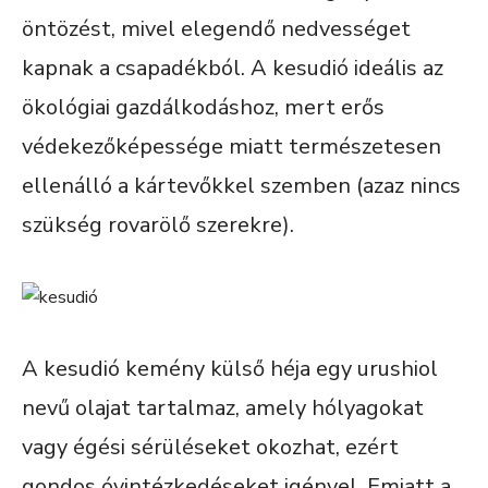
öntözést, mivel elegendő nedvességet
kapnak a csapadékból. A kesudió ideális az
ökológiai gazdálkodáshoz, mert erős
védekezőképessége miatt természetesen
ellenálló a kártevőkkel szemben (azaz nincs
szükség rovarölő szerekre).
A kesudió kemény külső héja egy urushiol
nevű olajat tartalmaz, amely hólyagokat
vagy égési sérüléseket okozhat, ezért
gondos óvintézkedéseket igényel. Emiatt a