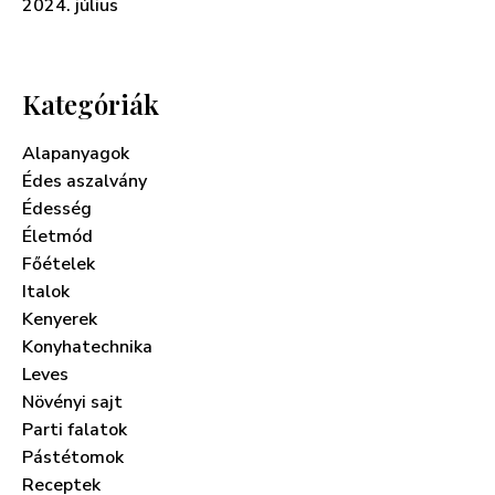
2024. július
Kategóriák
Alapanyagok
Édes aszalvány
Édesség
Életmód
Főételek
Italok
Kenyerek
Konyhatechnika
Leves
Növényi sajt
Parti falatok
Pástétomok
Receptek