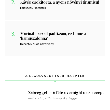
Kávés csokitorta, a nyers növényi tiramisu!
Édesség / Receptek
Marinált-aszalt padlizsán, ez lenne a
‘kamuszalonna’
Receptek / Sós aszalvány
A LEGOLVASOTTABB RECEPTEK
Zabreggeli – 6 féle overnight oats recept
március 16, 2025
Receptek / Reggeli