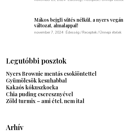
Mákos bejgli sütés nélkül, a nyers vegán
változat, almalappal!
november 7, 2024
Édesség / Receptek / Ünnepi ételek
Legutóbbi posztok
Nyers Brownie mentás csokiöntettel
Gyümölcsök kesuhabbal
Kakaós kókuszkocka
Chia puding cseresznyével
Zöld turmix – ami étel, nem ital
Arhív