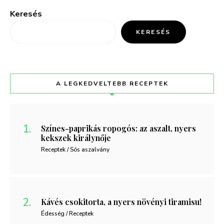
Keresés
KERESÉS
A LEGKEDVELTEBB RECEPTEK
Színes-paprikás ropogós: az aszalt, nyers
kekszek királynője
Receptek / Sós aszalvány
Kávés csokitorta, a nyers növényi tiramisu!
Édesség / Receptek