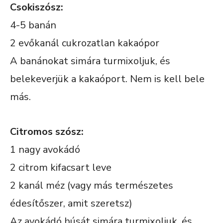
Csokiszósz:
4-5 banán
2 evőkanál cukrozatlan kakaópor
A banánokat simára turmixoljuk, és
belekeverjük a kakaóport. Nem is kell bele
más.
Citromos szósz:
1 nagy avokádó
2 citrom kifacsart leve
2 kanál méz (vagy más természetes
édesítőszer, amit szeretsz)
Az avokádó húsát simára turmixoljuk, és