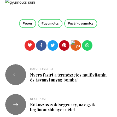
eper
gyümölcs
nyár-gyümölcs
PREVIOUS POST
Nyers fasírt a természetes multivitamin
és ásványi anyag bomba!
NEXT POST
Kókuszos zöldségcurry, az egyik
legfinomabb nyers étel