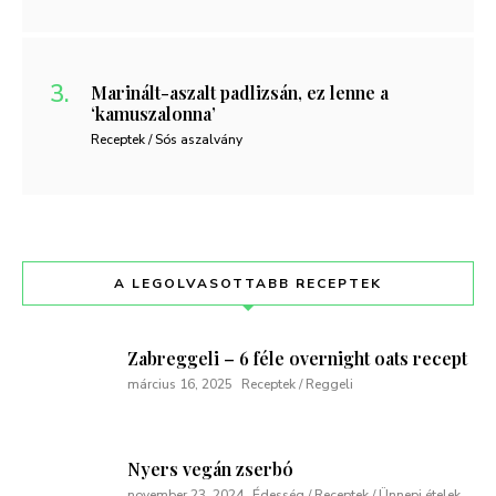
Marinált-aszalt padlizsán, ez lenne a
‘kamuszalonna’
Receptek / Sós aszalvány
A LEGOLVASOTTABB RECEPTEK
Zabreggeli – 6 féle overnight oats recept
március 16, 2025
Receptek / Reggeli
Nyers vegán zserbó
november 23, 2024
Édesség / Receptek / Ünnepi ételek