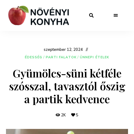
szeptember 12, 2024
ÉDESSÉG
/
PARTI FALATOK
/
ÜNNEPI ÉTELEK
Gyümölcs-süni kétféle
szósszal, tavasztól őszig
a partik kedvence
2K
5