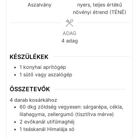
Aszalvány
nyers, teljes értékű
növényi étrend (TÉNÉ)
ADAG
4
adag
KÉSZÜLÉKEK
1 konyhai aprítógép
1 sütő vagy aszalógép
ÖSSZETEVŐK
4 darab kosárkához
60
dkg
zöldség vegyesen: sárgarépa, cékla,
lilahagyma, zellergumó (tisztítva mérve)
2
evőkanál
utifűmaghéj
1
teáskanál
Himalája só