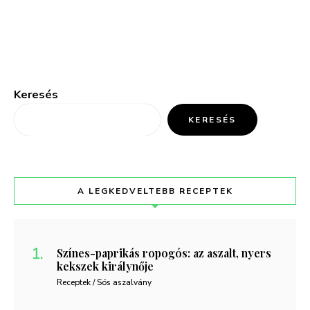
Keresés
KERESÉS
A LEGKEDVELTEBB RECEPTEK
Színes-paprikás ropogós: az aszalt, nyers
kekszek királynője
Receptek / Sós aszalvány