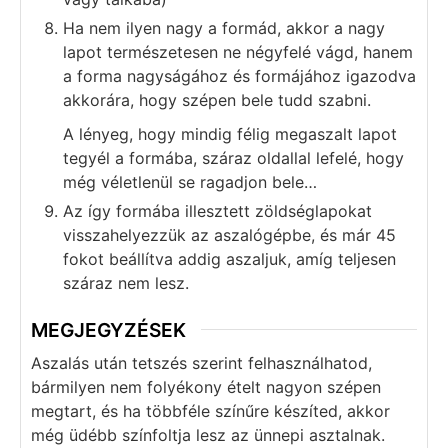
Ha nem ilyen nagy a formád, akkor a nagy
lapot természetesen ne négyfelé vágd, hanem
a forma nagyságához és formájához igazodva
akkorára, hogy szépen bele tudd szabni.
A lényeg, hogy mindig félig megaszalt lapot
tegyél a formába, száraz oldallal lefelé, hogy
még véletlenül se ragadjon bele…
Az így formába illesztett zöldséglapokat
visszahelyezzük az aszalógépbe, és már 45
fokot beállítva addig aszaljuk, amíg teljesen
száraz nem lesz.
MEGJEGYZÉSEK
Aszalás után tetszés szerint felhasználhatod,
bármilyen nem folyékony ételt nagyon szépen
megtart, és ha többféle színűre készíted, akkor
még üdébb színfoltja lesz az ünnepi asztalnak.