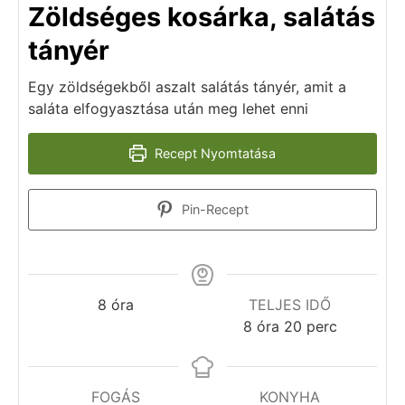
Zöldséges kosárka, salátás
tányér
Egy zöldségekből aszalt salátás tányér, amit a
saláta elfogyasztása után meg lehet enni
Recept Nyomtatása
Pin-Recept
8
óra
TELJES IDŐ
8
óra
20
perc
FOGÁS
KONYHA