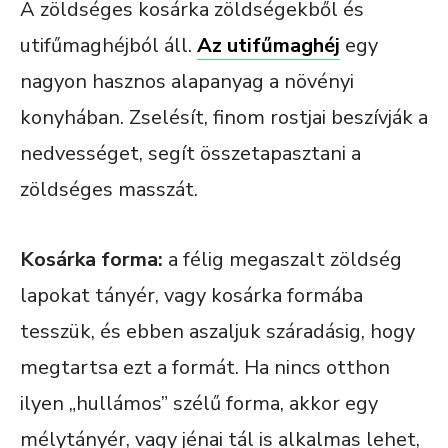
A zöldséges kosárka zöldségekből és
utifűmaghéjból áll.
Az utifűmaghéj
egy
nagyon hasznos alapanyag a növényi
konyhában. Zselésít, finom rostjai beszívják a
nedvességet, segít összetapasztani a
zöldséges masszát.
Kosárka forma:
a félig megaszalt zöldség
lapokat tányér, vagy kosárka formába
tesszük, és ebben aszaljuk száradásig, hogy
megtartsa ezt a formát. Ha nincs otthon
ilyen „hullámos” szélű forma, akkor egy
mélytányér, vagy jénai tál is alkalmas lehet,