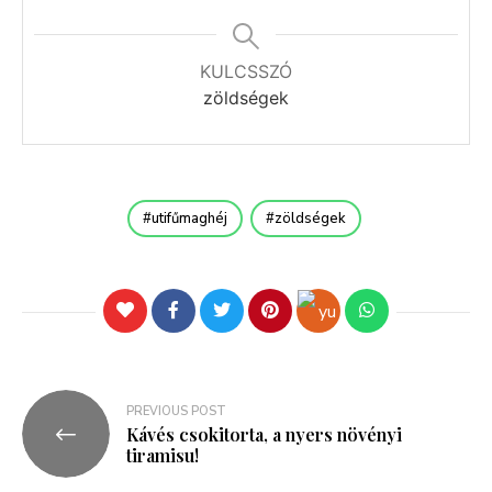
KULCSSZÓ
zöldségek
utifűmaghéj
zöldségek
PREVIOUS POST
Kávés csokitorta, a nyers növényi
tiramisu!