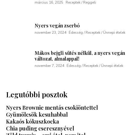
március 16, 2025
Receptek / Reggeli
Nyers vegán zserbó
november 23, 2024
Édesség / Receptek / Ünnepi ételek
Mákos bejgli sütés nélkül, a nyers vegán
változat, almalappal!
november 7, 2024
Édesség / Receptek / Ünnepi ételek
Legutóbbi posztok
Nyers Brownie mentás csokiöntettel
Gyümölcsök kesuhabbal
Kakaós kókuszkocka
Chia puding cseresznyével