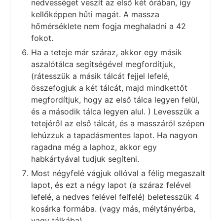
nedvességet veszít az első két órában, így
kellőképpen hűti magát. A massza
hőmérséklete nem fogja meghaladni a 42
fokot.
Ha a teteje már száraz, akkor egy másik
aszalótálca segítségével megfordítjuk,
(rátesszük a másik tálcát fejjel lefelé,
összefogjuk a két tálcát, majd mindkettőt
megfordítjuk, hogy az első tálca legyen felül,
és a második tálca legyen alul. ) Levesszük a
tetejéről az első tálcát, és a masszáról szépen
lehúzzuk a tapadásmentes lapot. Ha nagyon
ragadna még a laphoz, akkor egy
habkártyával tudjuk segíteni.
Most négyfelé vágjuk ollóval a félig megaszalt
lapot, és ezt a négy lapot (a száraz felével
lefelé, a nedves felével felfelé) beletesszük 4
kosárka formába. (vagy más, mélytányérba,
vagy tálkába)