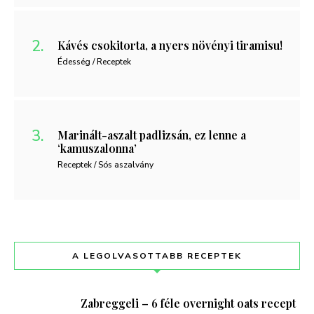
Kávés csokitorta, a nyers növényi tiramisu!
Édesség / Receptek
Marinált-aszalt padlizsán, ez lenne a
‘kamuszalonna’
Receptek / Sós aszalvány
A LEGOLVASOTTABB RECEPTEK
Zabreggeli – 6 féle overnight oats recept