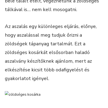
bele tálalt ételt, végezhetünk a zöldséges
tálkával is… nem kell mosogatni.
Az aszalás egy különleges eljárás, előnye,
hogy aszalással meg tudjuk őrizni a
zöldségek tápanyag tartalmát. Ezt a
zöldséges kosárkát elsősorban haladó
aszalvány készítőknek ajánlom, mert az
elkészítése kicsit több odafigyelést és
gyakorlatot igényel.