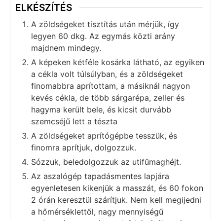
ELKÉSZÍTÉS
A zöldségeket tisztítás után mérjük, így
legyen 60 dkg. Az egymás közti arány
majdnem mindegy.
A képeken kétféle kosárka látható, az egyiken
a cékla volt túlsúlyban, és a zöldségeket
finomabbra aprítottam, a másiknál nagyon
kevés cékla, de több sárgarépa, zeller és
hagyma került bele, és kicsit durvább
szemcséjű lett a tészta
A zöldségeket aprítógépbe tesszük, és
finomra aprítjuk, dolgozzuk.
Sózzuk, beledolgozzuk az utifűmaghéjt.
Az aszalógép tapadásmentes lapjára
egyenletesen kikenjük a masszát, és 60 fokon
2 órán keresztül szárítjuk. Nem kell megijedni
a hőmérséklettől, nagy mennyiségű