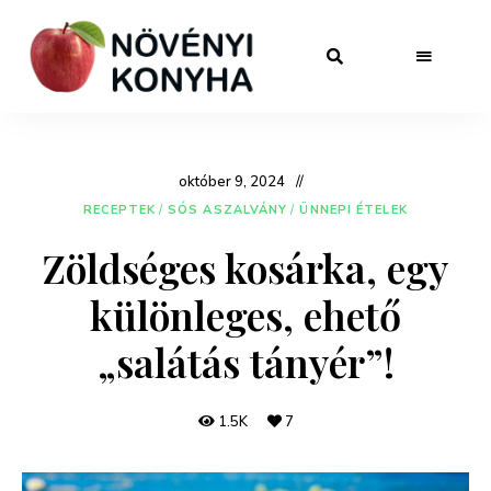
október 9, 2024
RECEPTEK
/
SÓS ASZALVÁNY
/
ÜNNEPI ÉTELEK
Zöldséges kosárka, egy
különleges, ehető
„salátás tányér”!
1.5K
7