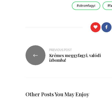
citromfagyi
f
PREVIOUS POST
Krémes meggyfagyi, valódi
ízbomba!
Other Posts You May Enjoy