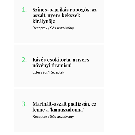
Színes-paprikás ropogós: az
aszalt, nyers kekszek
királynője
Receptek / Sós aszalvány
Kávés csokitorta, a nyers
növényi tiramisu!
Édesség / Receptek
Marinált-aszalt padlizsán, ez
lenne a ‘kamuszalonna’
Receptek / Sós aszalvány