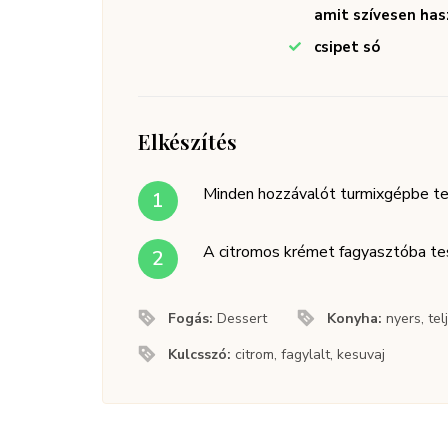
amit szívesen has
csipet só
Elkészítés
Minden hozzávalót turmixgépbe tes
A citromos krémet fagyasztóba tess
Fogás:
Dessert
Konyha:
nyers, te
Kulcsszó:
citrom, fagylalt, kesuvaj