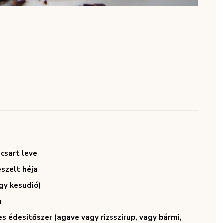
acsart leve
eszelt héja
gy kesudió)
m
s édesítőszer (agave vagy rizsszirup, vagy bármi,