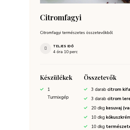
Citromfagyi
Citromfagyi természetes összetevőkből
TELJES IDŐ
4
óra
10
perc
Készülékek
Összetevők
1
3
darab
citrom kif
Turmixgép
3
darab
citrom ler
20
dkg
kesuvaj (va
10
dkg
kókuszkré
10
dkg
természete