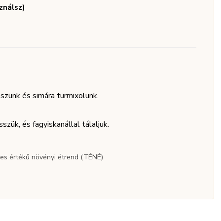
ználsz)
zünk és simára turmixolunk.
zük, és fagyiskanállal tálaljuk.
ljes értékű növényi étrend (TÉNÉ)