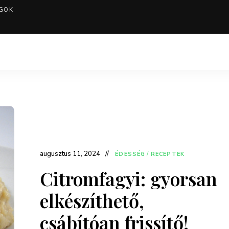
GOK
augusztus 11, 2024
ÉDESSÉG
/
RECEPTEK
Citromfagyi: gyorsan
elkészíthető,
csábítóan frissítő!