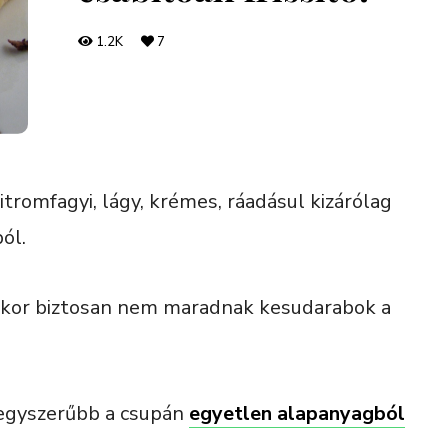
1.2K
7
itromfagyi, lágy, krémes, ráadásul kizárólag
ól.
kkor biztosan nem maradnak kesudarabok a
 egyszerűbb a csupán
egyetlen alapanyagból