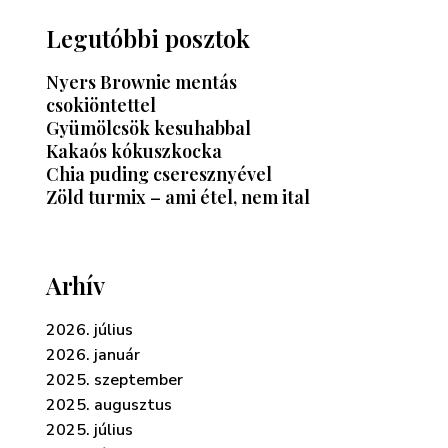
Legutóbbi posztok
Nyers Brownie mentás
csokiöntettel
Gyümölcsök kesuhabbal
Kakaós kókuszkocka
Chia puding cseresznyével
Zöld turmix – ami étel, nem ital
Arhív
2026. július
2026. január
2025. szeptember
2025. augusztus
2025. július