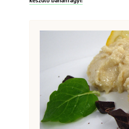
készülő banánfagyi!