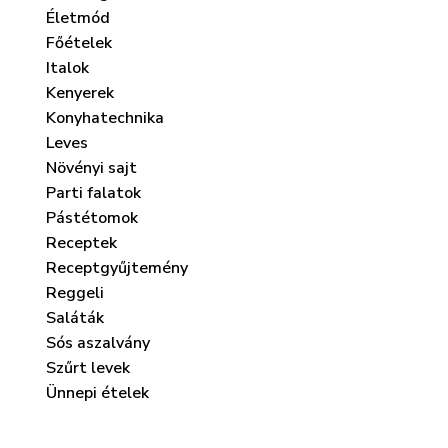
Életmód
Főételek
Italok
Kenyerek
Konyhatechnika
Leves
Növényi sajt
Parti falatok
Pástétomok
Receptek
Receptgyűjtemény
Barackos kosárkák
Gyümölcsös kó
Reggeli
(nyers ve
Saláták
július 7, 2025
február 20, 
Sós aszalvány
Szűrt levek
Ünnepi ételek