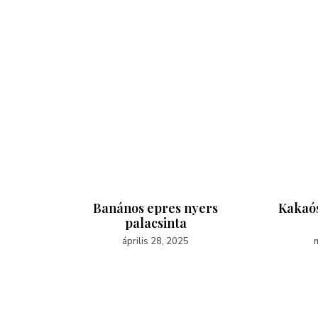
ding
Banános epres nyers
Kakaós
palacsinta
április 28, 2025
m