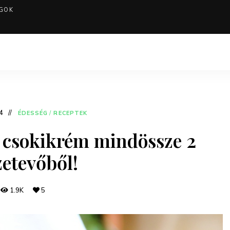
GOK
4
ÉDESSÉG
/
RECEPTEK
s csokikrém mindössze 2
zetevőből!
1.9K
5