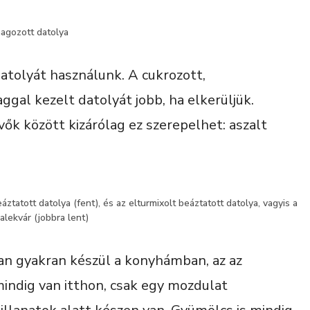
agozott datolya
tolyát használunk. A cukrozott,
gal kezelt datolyát jobb, ha elkerüljük.
vők között kizárólag ez szerepelhet: aszalt
eáztatott datolya (fent), és az elturmixolt beáztatott datolya, vagyis a
alekvár (jobbra lent)
yan gyakran készül a konyhámban, az az
indig van itthon, csak egy mozdulat