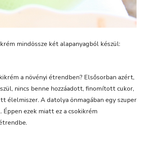
ikrém mindössze két alapanyagból készül:
okikrém a növényi étrendben? Elsősorban azért,
ül, nincs benne hozzáadott, finomított cukor,
ott élelmiszer. A datolya önmagában egy szuper
l. Éppen ezek miatt ez a csokikrém
 étrendbe.