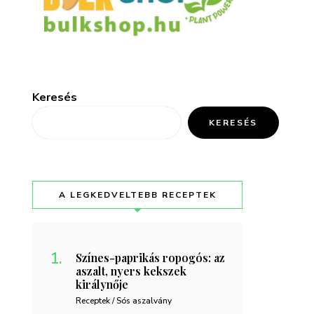
Keresés
KERESÉS
A LEGKEDVELTEBB RECEPTEK
Színes-paprikás ropogós: az
aszalt, nyers kekszek
királynője
Receptek / Sós aszalvány