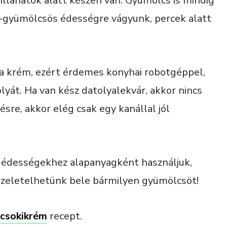
illanatok alatt készen van. Gyümölcs is mindig
is-gyümölcsös édességre vágyunk, percek alatt
 a krém, ezért érdemes konyhai robotgéppel,
lyát. Ha van kész datolyalekvár, akkor nincs
re, akkor elég csak egy kanállal jól
 édességekhez alapanyagként használjuk,
 szeletelhetünk bele bármilyen gyümölcsöt!
csokikrém
recept.