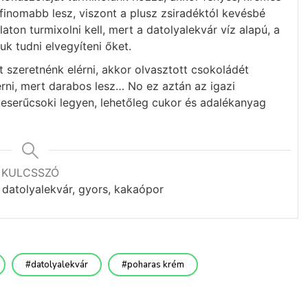
inomabb lesz, viszont a plusz zsiradéktól kevésbé
ton turmixolni kell, mert a datolyalekvár víz alapú, a
uk tudni elvegyíteni őket.
 szeretnénk elérni, akkor olvasztott csokoládét
erni, mert darabos lesz… No ez aztán az igazi
keserűcsoki legyen, lehetőleg cukor és adalékanyag
KULCSSZÓ
 datolyalekvár, gyors, kakaópor
datolyalekvár
poharas krém