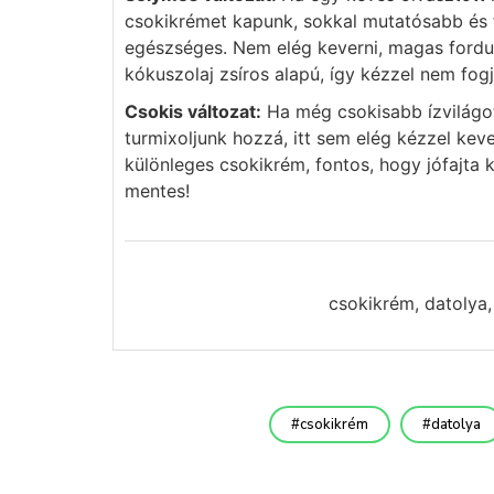
csokikrémet kapunk, sokkal mutatósabb és f
egészséges. Nem elég keverni, magas fordula
kókuszolaj zsíros alapú, így kézzel nem fogj
Csokis változat:
Ha még csokisabb ízvilágot
turmixoljunk hozzá, itt sem elég kézzel kev
különleges csokikrém, fontos, hogy jófajta 
mentes!
csokikrém, datolya,
csokikrém
datolya