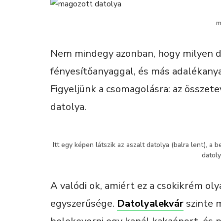
m
Nem mindegy azonban, hogy milyen da
fényesítőanyaggal, és más adalékanyag
Figyeljünk a csomagolásra: az összete
datolya.
Itt egy képen látszik az aszalt datolya (balra lent), a b
datoly
A valódi ok, amiért ez a csokikrém ol
egyszerűsége.
Datolyalekvár
szinte m