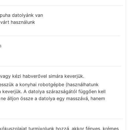
 puha datolyánk van
kvárt használunk
a
 vagy kézi habverővel simára keverjük.
esszük a konyhai robotgépbe (használhatunk
a keverjük. A datolya szárazságától függően kell
y ne álljon össze a datolya egy masszává, hanem
kókuszolajat turmixolunk hozzá, akkor fényes, krémes