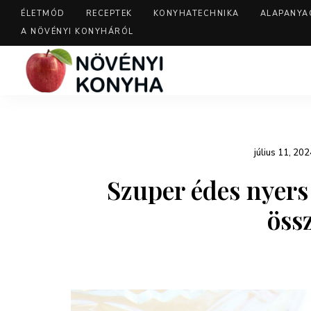
ÉLETMÓD
RECEPTEK
KONYHATECHNIKA
ALAPANYA
A NÖVÉNYI KONYHÁRÓL
július 11, 202
Szuper édes nyer
öss