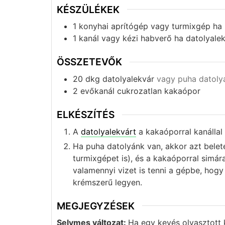
KÉSZÜLÉKEK
1 konyhai aprítógép vagy turmixgép
ha
1 kanál vagy kézi habverő
ha datolyale
ÖSSZETEVŐK
20
dkg
datolyalekvár
vagy puha datoly
2
evőkanál
cukrozatlan kakaópor
ELKÉSZÍTÉS
A
datolyalekvárt
a kakaóporral kanállal
Ha puha datolyánk van, akkor azt
belet
turmixgépet is), és a kakaóporral simár
valamennyi vizet is tenni a gépbe, hog
krémszerű legyen.
MEGJEGYZÉSEK
Selymes változat:
Ha egy kevés olvasztott 