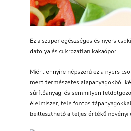
Ez a szuper egészséges és nyers csok
datolya és cukrozatlan kakaópor!
Miért ennyire népszerű ez a nyers cs
mert természetes alapanyagokból kész
sűrítőanyag, és semmilyen feldolgoz
élelmiszer, tele fontos tápanyagokka
beilleszthető a teljes értékű növényi