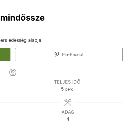
 mindössze
yers édesség alapja
Pin-Recept
TELJES IDŐ
5
perc
ADAG
4