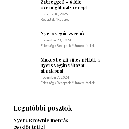
Zabreggeli – 6 féle
overnight oats recept
március 16, 2025
Receptek / Reggeli
Nyers vegán zserbó
november 23, 2024
Édesség / Receptek / Ünnepi ételek
Mákos bejgli sütés nélkül, a
nyers vegán változat,
almalappal!
november 7, 2024
Édesség / Receptek / Ünnepi ételek
Legutóbbi posztok
Nyers Brownie mentás
csokiöntettel