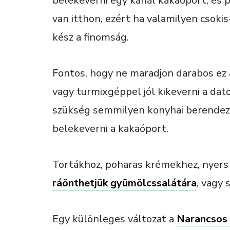
belekeverni egy kanál kakaóport, és p
van itthon, ezért ha valamilyen csok
kész a finomság.
Fontos, hogy ne maradjon darabos ez
vagy turmixgéppel jól kikeverni a dato
szükség semmilyen konyhai berendezés
belekeverni a kakaóport.
Tortákhoz, poharas krémekhez, nyers
ráönthetjük gyümölcssalátára
, vagy
Egy különleges változat a
Narancsos 