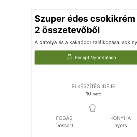
Szuper édes csokikrém
2 összetevőből
A datolya és a kakaópor találkozása, sok n
Recept Nyomtatása
ELKÉSZÍTÉS IDEJE
10
perc
FOGÁS
KONYHA
Dessert
nyers