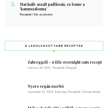
Marinált-aszalt padlizsán, ez lenne a
‘kamuszalonna’
Receptek / Sós aszalvány
A LEGOLVASOTTABB RECEPTEK
Zabreggeli – 6 féle overnight oats recept
március 16, 2025
Receptek / Reggeli
Nyers vegán zserbó
november 23, 2024
Édesség / Receptek / Ünnepi ételek