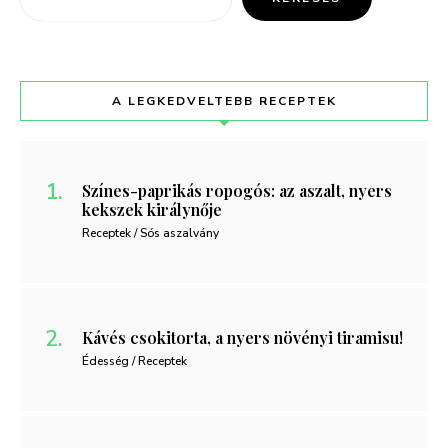
A LEGKEDVELTEBB RECEPTEK
Színes-paprikás ropogós: az aszalt, nyers
kekszek királynője
Receptek / Sós aszalvány
Kávés csokitorta, a nyers növényi tiramisu!
Édesség / Receptek