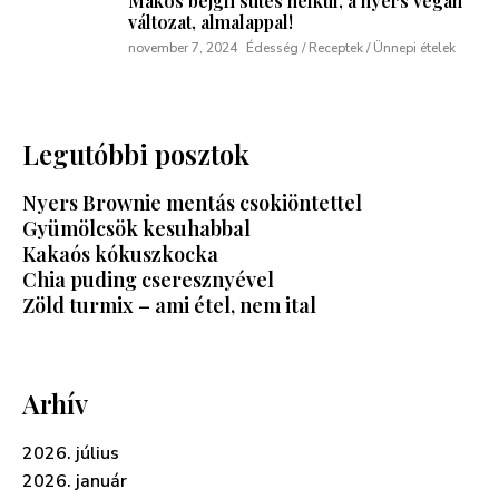
Mákos bejgli sütés nélkül, a nyers vegán
változat, almalappal!
november 7, 2024
Édesség / Receptek / Ünnepi ételek
Legutóbbi posztok
Nyers Brownie mentás csokiöntettel
Gyümölcsök kesuhabbal
Kakaós kókuszkocka
Chia puding cseresznyével
Zöld turmix – ami étel, nem ital
Arhív
2026. július
2026. január