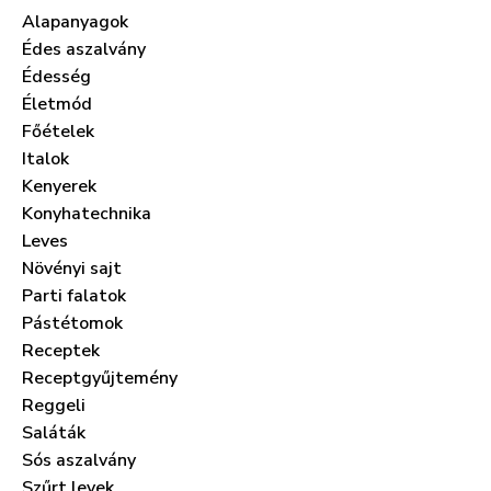
Alapanyagok
Édes aszalvány
Édesség
Életmód
Főételek
Italok
Kenyerek
Konyhatechnika
Leves
Növényi sajt
Parti falatok
Pástétomok
Receptek
Receptgyűjtemény
Reggeli
Saláták
Sós aszalvány
Szűrt levek