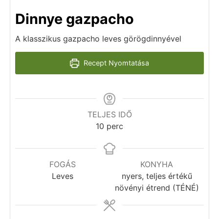
Dinnye gazpacho
A klasszikus gazpacho leves görögdinnyével
Recept Nyomtatása
TELJES IDŐ
10
perc
FOGÁS
KONYHA
Leves
nyers, teljes értékű
növényi étrend (TÉNÉ)