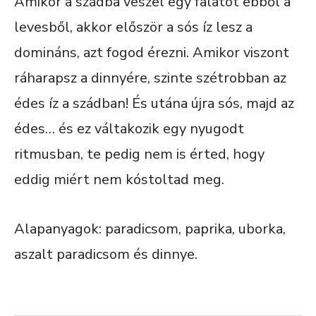
Amikor a szádba veszel egy falatot ebből a
levesből, akkor először a sós íz lesz a
domináns, azt fogod érezni. Amikor viszont
ráharapsz a dinnyére, szinte szétrobban az
édes íz a szádban! És utána újra sós, majd az
édes… és ez váltakozik egy nyugodt
ritmusban, te pedig nem is érted, hogy
eddig miért nem kóstoltad meg.
Alapanyagok: paradicsom, paprika, uborka,
aszalt paradicsom és dinnye.