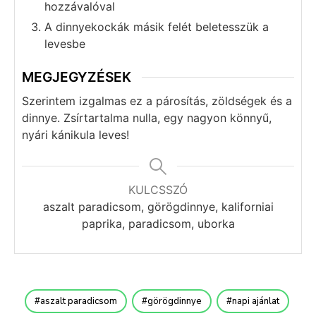
hozzávalóval
A dinnyekockák másik felét beletesszük a
levesbe
MEGJEGYZÉSEK
Szerintem izgalmas ez a párosítás, zöldségek és a
dinnye. Zsírtartalma nulla, egy nagyon könnyű,
nyári kánikula leves!
KULCSSZÓ
aszalt paradicsom, görögdinnye, kaliforniai
paprika, paradicsom, uborka
aszalt paradicsom
görögdinnye
napi ajánlat