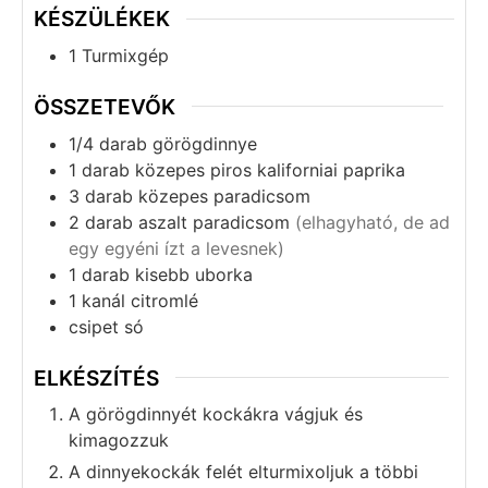
KÉSZÜLÉKEK
1 Turmixgép
ÖSSZETEVŐK
1/4
darab
görögdinnye
1
darab
közepes piros kaliforniai paprika
3
darab
közepes paradicsom
2
darab
aszalt paradicsom
(elhagyható, de ad
egy egyéni ízt a levesnek)
1
darab
kisebb uborka
1
kanál
citromlé
csipet só
ELKÉSZÍTÉS
A görögdinnyét kockákra vágjuk és
kimagozzuk
A dinnyekockák felét elturmixoljuk a többi