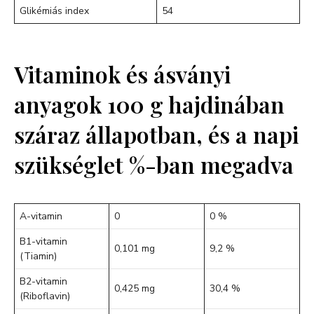
Glikémiás index
54
Vitaminok és ásványi
anyagok 100 g hajdinában
száraz állapotban, és a napi
szükséglet %-ban megadva
A-vitamin
0
0 %
B1-vitamin
0,101 mg
9,2 %
(Tiamin)
B2-vitamin
0,425 mg
30,4 %
(Riboflavin)