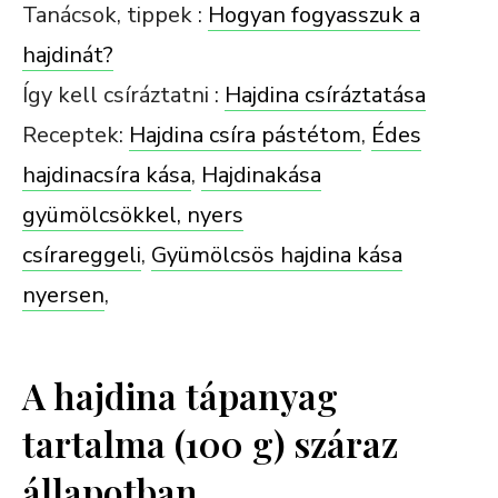
Tanácsok, tippek :
Hogyan fogyasszuk a
hajdinát?
Így kell csíráztatni :
Hajdina csíráztatása
Receptek:
Hajdina csíra pástétom
,
Édes
hajdinacsíra kása
,
Hajdinakása
gyümölcsökkel, nyers
csírareggeli
,
Gyümölcsös hajdina kása
nyersen
,
A hajdina tápanyag
tartalma (100 g) száraz
állapotban