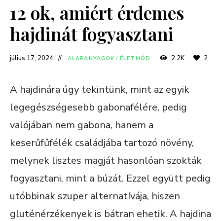
12 ok, amiért érdemes
hajdinát fogyasztani
július 17, 2024
2.2K
2
ALAPANYAGOK
/
ÉLETMÓD
A hajdinára úgy tekintünk, mint az egyik
legegészségesebb gabonafélére, pedig
valójában nem gabona, hanem a
keserűfűfélék családjába tartozó növény,
melynek lisztes magját hasonlóan szokták
fogyasztani, mint a búzát. Ezzel együtt pedig
utóbbinak szuper alternatívája, hiszen
gluténérzékenyek is bátran ehetik. A hajdina