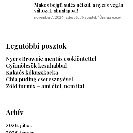
Mákos bejgli sütés nélkül, a nyers vegán
változat, almalappal!
november 7, 2024
Édesség / Receptek / Ünnepi ételek
Legutóbbi posztok
Nyers Brownie mentás csokiöntettel
Gyümölcsök kesuhabbal
Kakaós kókuszkocka
Chia puding cseresznyével
Zöld turmix – ami étel, nem ital
Arhív
2026. július
2026. január