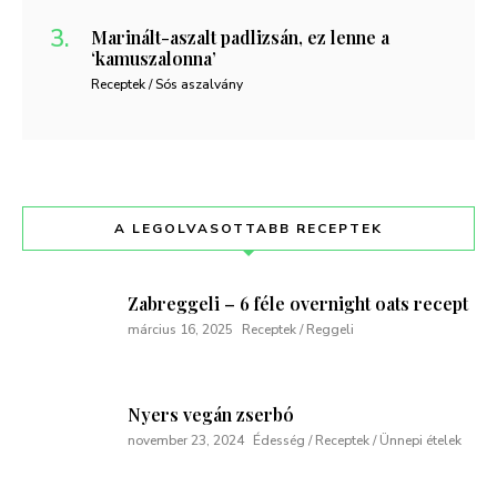
Marinált-aszalt padlizsán, ez lenne a
‘kamuszalonna’
Receptek / Sós aszalvány
A LEGOLVASOTTABB RECEPTEK
Zabreggeli – 6 féle overnight oats recept
március 16, 2025
Receptek / Reggeli
Nyers vegán zserbó
november 23, 2024
Édesség / Receptek / Ünnepi ételek