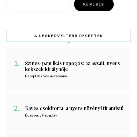
KERESÉS
A LEGKEDVELTEBB RECEPTEK
Színes-paprikás ropogós: az aszalt, nyers
kekszek királynője
Receptek / Sós aszalvány
Kávés csokitorta, a nyers növényi tiramisu!
Édesség / Receptek