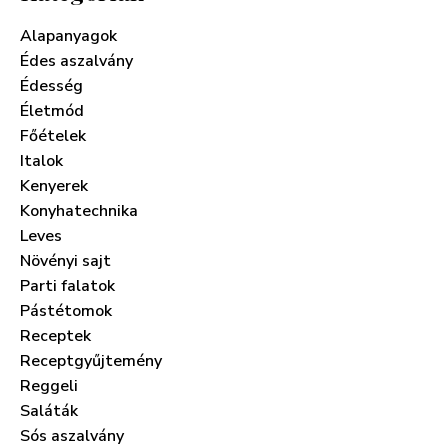
Alapanyagok
Édes aszalvány
Édesség
Életmód
Főételek
Italok
Kenyerek
Konyhatechnika
Leves
Növényi sajt
Parti falatok
Pástétomok
Receptek
Receptgyűjtemény
Reggeli
Saláták
Sós aszalvány