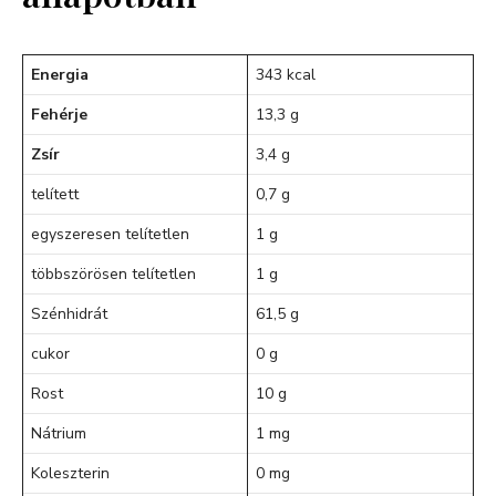
Energia
343 kcal
Fehérje
13,3 g
Zsír
3,4 g
telített
0,7 g
egyszeresen telítetlen
1 g
többszörösen telítetlen
1 g
Szénhidrát
61,5 g
cukor
0 g
Rost
10 g
Nátrium
1 mg
Koleszterin
0 mg