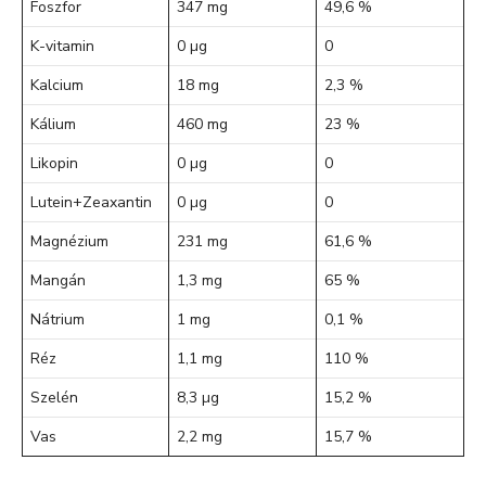
Foszfor
347 mg
49,6 %
K-vitamin
0 µg
0
Kalcium
18 mg
2,3 %
Kálium
460 mg
23 %
Likopin
0 µg
0
Lutein+Zeaxantin
0 µg
0
Magnézium
231 mg
61,6 %
Mangán
1,3 mg
65 %
Nátrium
1 mg
0,1 %
Réz
1,1 mg
110 %
Szelén
8,3 µg
15,2 %
Vas
2,2 mg
15,7 %