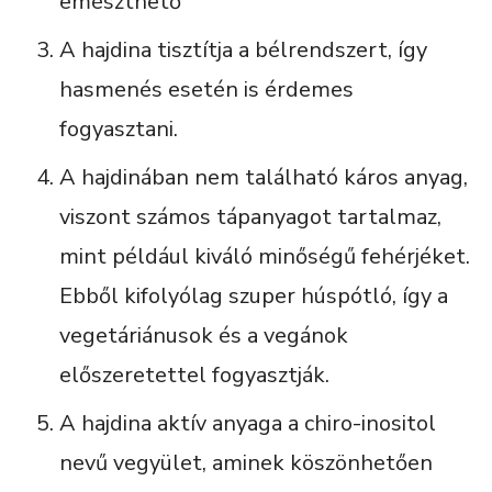
emészthető
A hajdina tisztítja a bélrendszert, így
hasmenés esetén is érdemes
fogyasztani.
A hajdinában nem található káros anyag,
viszont számos tápanyagot tartalmaz,
mint például kiváló minőségű fehérjéket.
Ebből kifolyólag szuper húspótló, így a
vegetáriánusok és a vegánok
előszeretettel fogyasztják.
A hajdina aktív anyaga a chiro-inositol
nevű vegyület, aminek köszönhetően