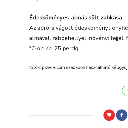
Édesköményes-almás sült zabkása
Az apróra vágott édesköményt enyhén
almával, zabpehellyel, növényi tejjel, 
°C-on kb. 25 percig.
fotók: pxhere.com szabadon használható képgyű