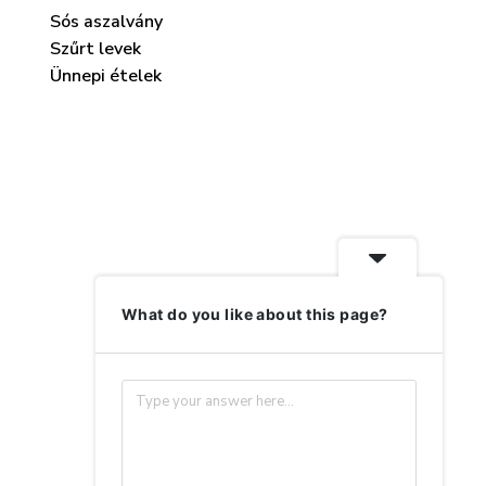
Sós aszalvány
Szűrt levek
Ünnepi ételek
Cukor helyett – egészséges
Csicsóka – a gy
édesítőszerek,
gumó, ami né
cukorhelyettesítők
barátság
február 23, 2025
április 24, 
What do you like about this page?