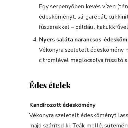
Egy serpenyőben kevés vízen (tén
édesköményt, sárgarépát, cukkini
fűszerekkel – például kakukkfűvel
Nyers saláta narancsos-édesköm
Vékonyra szeletelt édeskömény na
citromlével meglocsolva frissítő 
Édes ételek
Kandírozott édeskömény
Vékonyra szeletelt édesköményt lassa
majd szárítsd ki. Teák mellé, sütemén