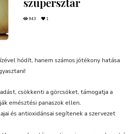
szupersztár
943
1
zével hódít, hanem számos jótékony hatása
gyasztani!
fadást, csökkenti a görcsöket, támogatja a
ják emésztési panaszok ellen.
lajai és antioxidánsai segítenek a szervezet