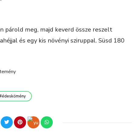
 párold meg, majd keverd össze reszelt
fahéjjal és egy kis növényi sziruppal. Süsd 180
jtemény
édeskömény