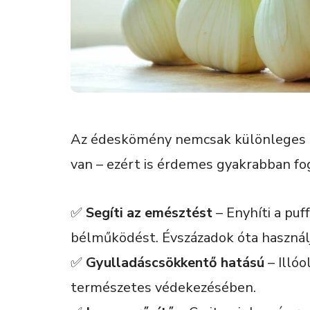
Az édeskömény nemcsak különleges í
van – ezért is érdemes gyakrabban fo
✅
Segíti az emésztést
– Enyhíti a puf
bélműködést. Évszázadok óta használ
✅
Gyulladáscsökkentő hatású
– Illóo
természetes védekezésében.