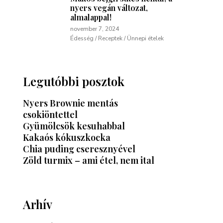
nyers vegán változat,
almalappal!
november 7, 2024
Édesség / Receptek / Ünnepi ételek
Legutóbbi posztok
Nyers Brownie mentás
csokiöntettel
Gyümölcsök kesuhabbal
Kakaós kókuszkocka
Chia puding cseresznyével
Zöld turmix – ami étel, nem ital
Arhív