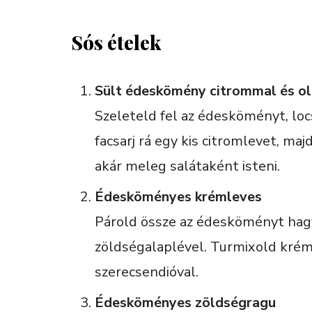
Sós ételek
Sült édeskömény citrommal és ol
Szeleteld fel az édesköményt, locs
facsarj rá egy kis citromlevet, ma
akár meleg salátaként isteni.
Édesköményes krémleves
Párold össze az édesköményt hagy
zöldségalaplével. Turmixold krémes
szerecsendióval.
Édesköményes zöldségragu