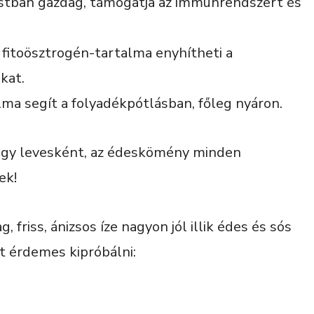
ostban gazdag, támogatja az immunrendszert és
fitoösztrogén-tartalma enyhítheti a
kat.
ma segít a folyadékpótlásban, főleg nyáron.
vagy levesként, az édeskömény minden
ek!
friss, ánizsos íze nagyon jól illik édes és sós
it érdemes kipróbálni: