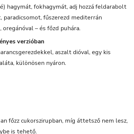
é) hagymát, fokhagymát, adj hozzá feldarabolt
t, paradicsomot, fűszerezd mediterrán
, oregánóval – és főzd puhára.
ényes verzióban
rancsgerezdekkel, aszalt dióval, egy kis
saláta, különösen nyáron.
n főzz cukorszirupban, míg áttetsző nem lesz,
ybe is tehető.