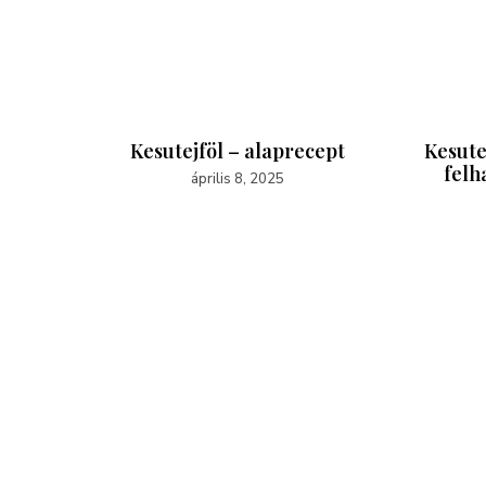
yi hab!
Kesutejföl – alaprecept
Kesute
felh
április 8, 2025