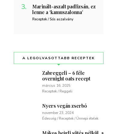
Marinált-aszalt padlizsán, ez
lenne a ‘kamuszalonna’
Receptek / Sós aszalvány
A LEGOLVASOTTABB RECEPTEK
Zabreggeli – 6 féle
overnight oats recept
március 16, 2025
Receptek / Reggeli
Nyers vegán zserbó
november 23, 2024
Édesség / Receptek / Ünnepi ételek
Mákos bejgli sütés nélkül, a