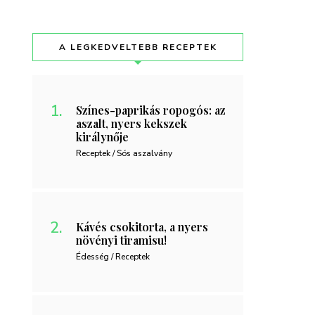
A LEGKEDVELTEBB RECEPTEK
Színes-paprikás ropogós: az
aszalt, nyers kekszek
királynője
Receptek / Sós aszalvány
Kávés csokitorta, a nyers
növényi tiramisu!
Édesség / Receptek