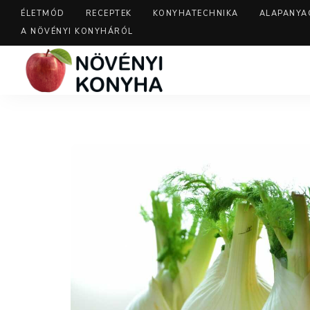
ÉLETMÓD
RECEPTEK
KONYHATECHNIKA
ALAPANYA
A NÖVÉNYI KONYHÁRÓL