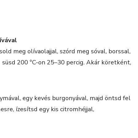
ívával
old meg olívaolajjal, szórd meg sóval, borssal,
jd süsd 200 °C-on 25–30 percig. Akár köretként,
mával, egy kevés burgonyával, majd öntsd fel
re, ízesítsd egy kis citromhéjjal,