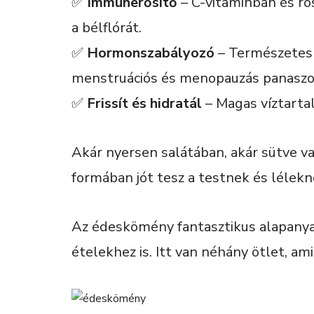
✅
Immunerősítő
– C-vitaminban és r
a bélflórát.
✅
Hormonszabályozó
– Természetes 
menstruációs és menopauzás panaszo
✅
Frissít és hidratál
– Magas víztartal
Akár nyersen salátában, akár sütve 
formában jót tesz a testnek és lélekn
Az édeskömény fantasztikus alapanyag, 
ételekhez is. Itt van néhány ötlet, am