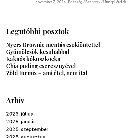
november 7, 2024
Édesség / Receptek / Ünnepi ételek
Legutóbbi posztok
Nyers Brownie mentás csokiöntettel
Gyümölcsök kesuhabbal
Kakaós kókuszkocka
Chia puding cseresznyével
Zöld turmix – ami étel, nem ital
Arhív
2026. július
2026. január
2025. szeptember
2025. augusztus