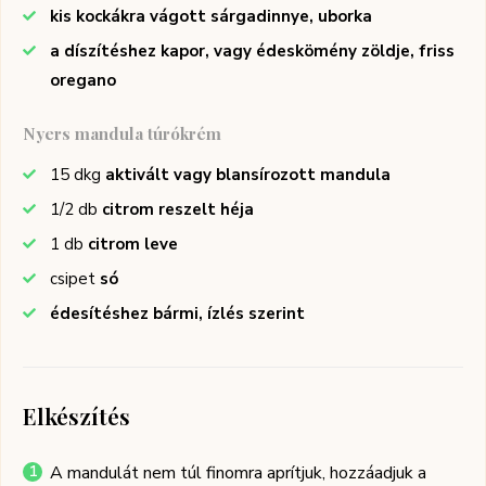
kis kockákra vágott sárgadinnye, uborka
a díszítéshez kapor, vagy édeskömény zöldje, friss
oregano
Nyers mandula túrókrém
15
dkg
aktivált vagy blansírozott mandula
1/2
db
citrom reszelt héja
1
db
citrom leve
csipet
só
édesítéshez bármi, ízlés szerint
Elkészítés
A mandulát nem túl finomra aprítjuk, hozzáadjuk a