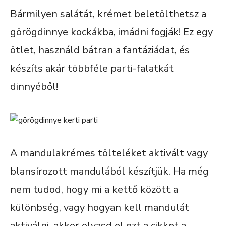
Bármilyen salátát, krémet beletölthetsz a
görögdinnye kockákba, imádni fogják! Ez egy
ötlet, használd bátran a fantáziádat, és
készíts akár többféle parti-falatkát
dinnyéből!
A mandulakrémes tölteléket aktivált vagy
blansírozott mandulából készítjük. Ha még
nem tudod, hogy mi a kettő között a
különbség, vagy hogyan kell mandulát
aktiválni, akkor olvasd el ezt a cikket a