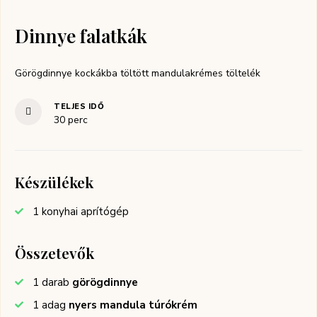
Dinnye falatkák
Görögdinnye kockákba töltött mandulakrémes töltelék
TELJES IDŐ
30
perc
Készülékek
1 konyhai aprítógép
Összetevők
1
darab
görögdinnye
1
adag
nyers mandula túrókrém