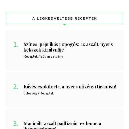
A LEGKEDVELTEBB RECEPTEK
Színes-paprikás ropogós: az aszalt, nyers
kekszek királynője
Receptek / Sós aszalvány
Kávés csokitorta, a nyers növényi tiramisu!
Édesség / Receptek
Marinált-aszalt padlizsán, ez lenne a
‘kamuszalonna’