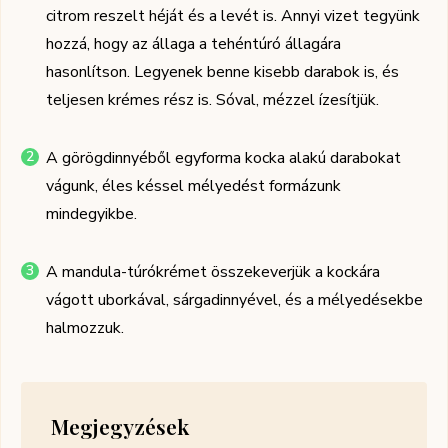
citrom reszelt héját és a levét is. Annyi vizet tegyünk
hozzá, hogy az állaga a tehéntúró állagára
hasonlítson. Legyenek benne kisebb darabok is, és
teljesen krémes rész is. Sóval, mézzel ízesítjük.
A görögdinnyéből egyforma kocka alakú darabokat
vágunk, éles késsel mélyedést formázunk
mindegyikbe.
A mandula-túrókrémet összekeverjük a kockára
vágott uborkával, sárgadinnyével, és a mélyedésekbe
halmozzuk.
Megjegyzések