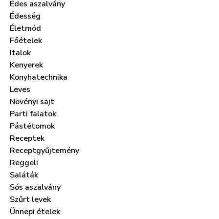
Édes aszalvány
Édesség
Életmód
Főételek
Italok
Kenyerek
Konyhatechnika
Leves
Növényi sajt
Parti falatok
Pástétomok
Receptek
Receptgyűjtemény
Reggeli
Saláták
Sós aszalvány
Szűrt levek
Ünnepi ételek