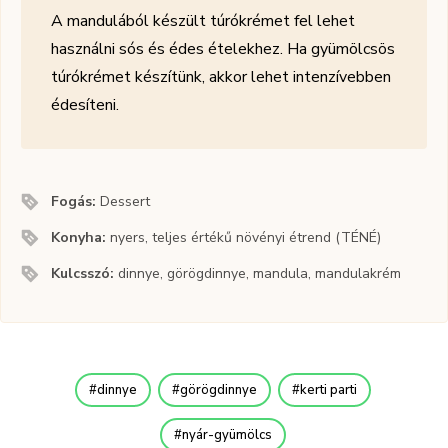
A mandulából készült túrókrémet fel lehet
használni sós és édes ételekhez. Ha gyümölcsös
túrókrémet készítünk, akkor lehet intenzívebben
édesíteni.
Fogás:
Dessert
Konyha:
nyers, teljes értékű növényi étrend (TÉNÉ)
Kulcsszó:
dinnye, görögdinnye, mandula, mandulakrém
dinnye
görögdinnye
kerti parti
nyár-gyümölcs