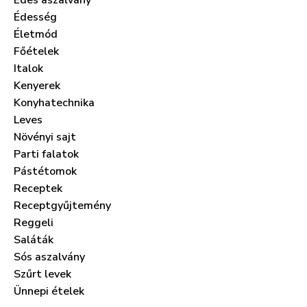
Édes aszalvány
Édesség
Életmód
Főételek
Italok
Kenyerek
Konyhatechnika
Leves
Növényi sajt
Parti falatok
Pástétomok
Receptek
Receptgyűjtemény
Reggeli
Saláták
Sós aszalvány
Szűrt levek
Ünnepi ételek