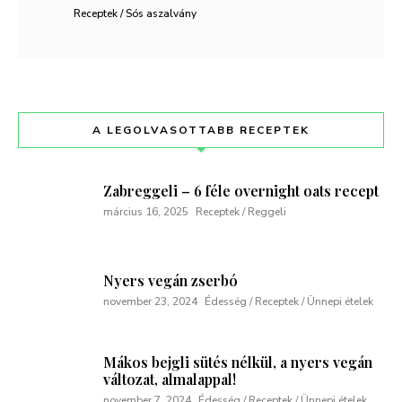
Receptek / Sós aszalvány
A LEGOLVASOTTABB RECEPTEK
Zabreggeli – 6 féle overnight oats recept
március 16, 2025
Receptek / Reggeli
Nyers vegán zserbó
november 23, 2024
Édesség / Receptek / Ünnepi ételek
Mákos bejgli sütés nélkül, a nyers vegán
változat, almalappal!
november 7, 2024
Édesség / Receptek / Ünnepi ételek