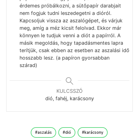
érdemes próbálkozni, a sütőpapír darabjait
nem fogjuk tudni leszedegetni a dióról.
Kapcsoljuk vissza az aszalógépet, és várjuk
meg, amíg a méz kicsit felolvad. Ekkor már
könnyen le tudjuk venni a diót a papírról. A
másik megoldás, hogy tapadásmentes lapra
terítjük, csak ebben az esetben az aszalási idő
hosszabb lesz. (a papíron gyorsabban
szárad)
KULCSSZÓ
dió, fahéj, karácsony
aszalás
dió
karácsony