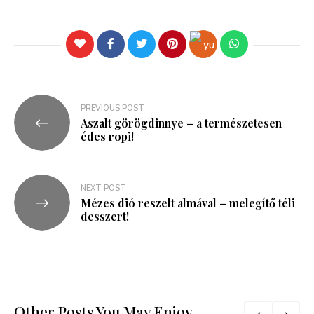
PREVIOUS POST
Aszalt görögdinnye – a természetesen
édes ropi!
NEXT POST
Mézes dió reszelt almával – melegítő téli
desszert!
Other Posts You May Enjoy