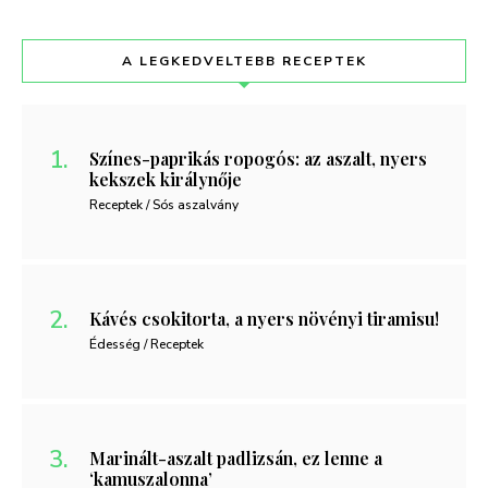
A LEGKEDVELTEBB RECEPTEK
Színes-paprikás ropogós: az aszalt, nyers
kekszek királynője
Receptek / Sós aszalvány
Kávés csokitorta, a nyers növényi tiramisu!
Édesség / Receptek
Marinált-aszalt padlizsán, ez lenne a
‘kamuszalonna’