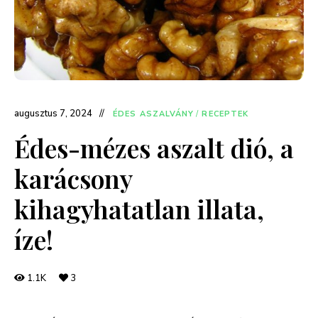
augusztus 7, 2024
ÉDES ASZALVÁNY
/
RECEPTEK
Édes-mézes aszalt dió, a
karácsony
kihagyhatatlan illata,
íze!
1.1K
3