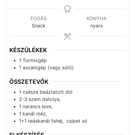
FOGÁS
KONYHA
Snack
nyers
KÉSZÜLÉKEK
1 Turmixgép
1 aszalógép
(vagy sütő)
ÖSSZETEVŐK
1
csésze
beáztatott dió
2-3
szem
datolya,
1
narancs leve,
1
kanál
méz,
1+1
teáskanál
fahéj, csipet só
ELKÉSZÍTÉS