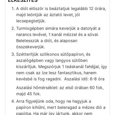
A diót először is beáztatjuk legalább 12 órára,
majd leöntjük az áztató levet, jól
lecsepegtetjük.
Turmixgépben simára keverjük a datolyát a
narancs levével, 1 kanál mézzel és a sóval.
Beletesszük a diót, és alaposan
összekeverjük.
Szétterítjük szilikonos sütőpapíron, és
aszalógépben vagy langyos sütőben
kiszárítjuk. Megszórjuk 1 teáskanál fahéjjal, így
nem csak az íze lesz fantasztikus, hanem
kevésbé is fog ragadni. Aszalási idő: 6-8 óra
Aszalási hőmérséklet: az első órában 60 fok,
majd 45 fok.
Arra figyeljünk oda, hogy ne hagyjuk a
papíron kihűlni, mert beleragad a mézes dió a
papírba. Ha már így jártunk, akkor nem