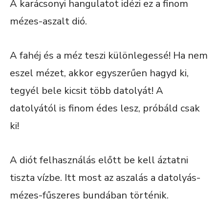
A karácsonyi hangulatot idézi ez a finom
mézes-aszalt dió.
A fahéj és a méz teszi különlegessé! Ha nem
eszel mézet, akkor egyszerűen hagyd ki,
tegyél bele kicsit több datolyát! A
datolyától is finom édes lesz, próbáld csak
ki!
A diót felhasználás előtt be kell áztatni
tiszta vízbe. Itt most az aszalás a datolyás-
mézes-fűszeres bundában történik.