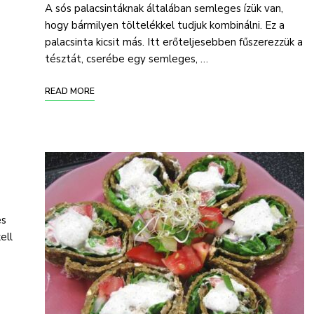
A sós palacsintáknak általában semleges ízük van,
hogy bármilyen töltelékkel tudjuk kombinálni. Ez a
palacsinta kicsit más. Itt erőteljesebben fűszerezzük a
tésztát, cserébe egy semleges, …
READ MORE
es
ell