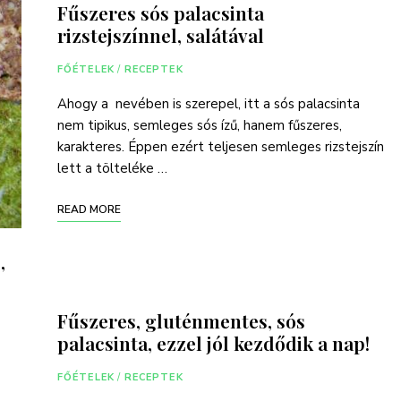
Fűszeres sós palacsinta
rizstejszínnel, salátával
FŐÉTELEK
/
RECEPTEK
Ahogy a nevében is szerepel, itt a sós palacsinta
nem tipikus, semleges sós ízű, hanem fűszeres,
karakteres. Éppen ezért teljesen semleges rizstejszín
lett a tölteléke …
READ MORE
,
Fűszeres, gluténmentes, sós
palacsinta, ezzel jól kezdődik a nap!
FŐÉTELEK
/
RECEPTEK