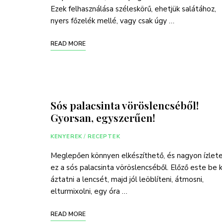
Ezek felhasználása széleskörű, ehetjük salátához,
nyers főzelék mellé, vagy csak úgy …
READ MORE
Sós palacsinta vöröslencséből!
Gyorsan, egyszerűen!
KENYEREK
/
RECEPTEK
Meglepően könnyen elkészíthető, és nagyon ízlet
ez a sós palacsinta vöröslencséből. Előző este be k
áztatni a lencsét, majd jól leöblíteni, átmosni,
elturmixolni, egy óra …
READ MORE