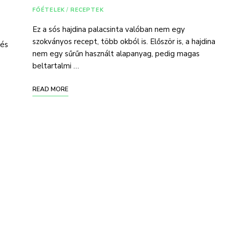
FŐÉTELEK
/
RECEPTEK
Ez a sós hajdina palacsinta valóban nem egy
szokványos recept, több okból is. Először is, a hajdina
 és
nem egy sűrűn használt alapanyag, pedig magas
beltartalmi …
READ MORE