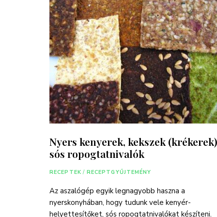
Nyers kenyerek, kekszek (krékerek)
sós ropogtatnivalók
RECEPTEK
/
RECEPTGYŰJTEMÉNY
Az aszalógép egyik legnagyobb haszna a
nyerskonyhában, hogy tudunk vele kenyér-
helyettesítőket, sós ropogtatnivalókat készíteni.