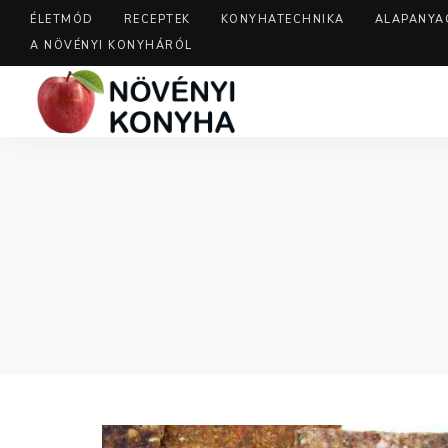
ÉLETMÓD
RECEPTEK
KONYHATECHNIKA
ALAPANYA
A NÖVÉNYI KONYHÁRÓL