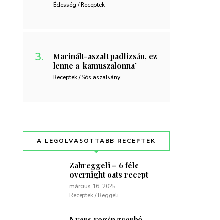
Édesség / Receptek
Marinált-aszalt padlizsán, ez
lenne a ‘kamuszalonna’
Receptek / Sós aszalvány
A LEGOLVASOTTABB RECEPTEK
Zabreggeli – 6 féle
overnight oats recept
március 16, 2025
Receptek / Reggeli
Nyers vegán zserbó