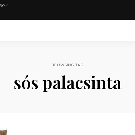
GOK
BROWSING TAG
sós palacsinta