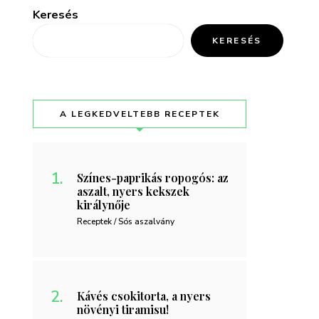
Keresés
KERESÉS
A LEGKEDVELTEBB RECEPTEK
Színes-paprikás ropogós: az
aszalt, nyers kekszek
királynője
Receptek / Sós aszalvány
Kávés csokitorta, a nyers
növényi tiramisu!