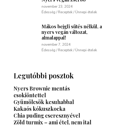
november 23, 2024
Édesség / Receptek / Ünnepi ételek
Mákos bejgli sütés nélkül, a
nyers vegán változat,
almalappal!
november 7, 2024
Édesség / Receptek / Ünnepi ételek
Legutóbbi posztok
Nyers Brownie mentás
csokiöntettel
Gyümölcsök kesuhabbal
Kakaós kókuszkocka
Chia puding cseresznyével
Zöld turmix – ami étel, nem ital