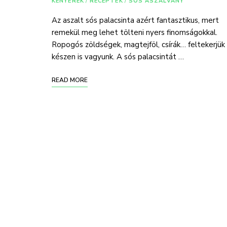
KENYEREK
/
RECEPTEK
/
SÓS ASZALVÁNY
Az aszalt sós palacsinta azért fantasztikus, mert
remekül meg lehet tölteni nyers finomságokkal.
Ropogós zöldségek, magtejföl, csírák… feltekerjük
készen is vagyunk. A sós palacsintát …
READ MORE