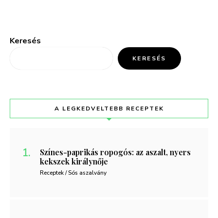
Keresés
KERESÉS
A LEGKEDVELTEBB RECEPTEK
Színes-paprikás ropogós: az aszalt, nyers
kekszek királynője
Receptek / Sós aszalvány