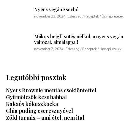
Nyers vegán zserbó
november 23, 2024
Édesség / Receptek / Ünnepi ételek
Mákos bejgli sütés nélkül, a nyers vegán
változat, almalappal!
november 7, 2024
Édesség / Receptek / Ünnepi ételek
Legutóbbi posztok
Nyers Brownie mentás csokiöntettel
Gyümölcsök kesuhabbal
Kakaós kókuszkocka
Chia puding cseresznyével
Zöld turmix – ami étel, nem ital