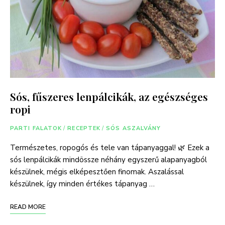
Sós, fűszeres lenpálcikák, az egészséges
ropi
PARTI FALATOK
/
RECEPTEK
/
SÓS ASZALVÁNY
Természetes, ropogós és tele van tápanyaggal! 🌿 Ezek a
sós lenpálcikák mindössze néhány egyszerű alapanyagból
készülnek, mégis elképesztően finomak. Aszalással
készülnek, így minden értékes tápanyag …
READ MORE