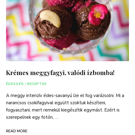
Krémes meggyfagyi, valódi ízbomba!
ÉDESSÉG
/
RECEPTEK
A meggy intenzív édes-savanyú íze el fog varázsolni. Mi a
narancsos csokifagyival együtt szoktuk készíteni,
fogyasztani, mert remekül kiegészítik egymást. Ezért is
szerepelnek egy fotón, …
READ MORE