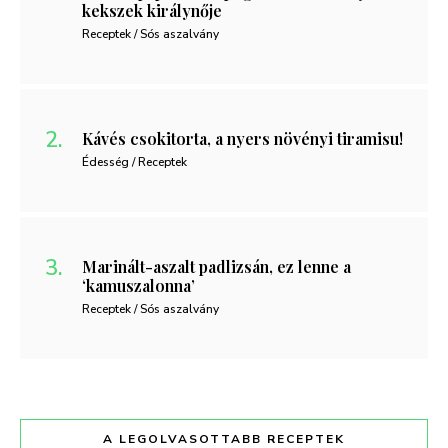
kekszek királynője
Receptek / Sós aszalvány
Kávés csokitorta, a nyers növényi tiramisu!
Édesség / Receptek
Marinált-aszalt padlizsán, ez lenne a
‘kamuszalonna’
Receptek / Sós aszalvány
A LEGOLVASOTTABB RECEPTEK