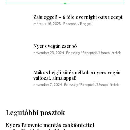
Zabreggeli – 6 féle overnight oats recept
március 16, 2025
Receptek / Reggeli
Nyers vegán zserbó
november 23, 2024
Édesség / Receptek / Ünnepi ételek
Mákos bejgli sütés nélkül, a nyers vegán
változat, almalappal!
november 7, 2024
Édesség / Receptek / Ünnepi ételek
Legutóbbi posztok
Nyers Brownie mentás csokiöntettel