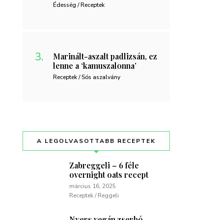
Édesség / Receptek
Marinált-aszalt padlizsán, ez
lenne a ‘kamuszalonna’
Receptek / Sós aszalvány
A LEGOLVASOTTABB RECEPTEK
Zabreggeli – 6 féle
overnight oats recept
március 16, 2025
Receptek / Reggeli
Nyers vegán zserbó