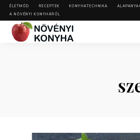
ÉLETMÓD
RECEPTEK
KONYHATECHNIKA
ALAPANYA
A NÖVÉNYI KONYHÁRÓL
sz