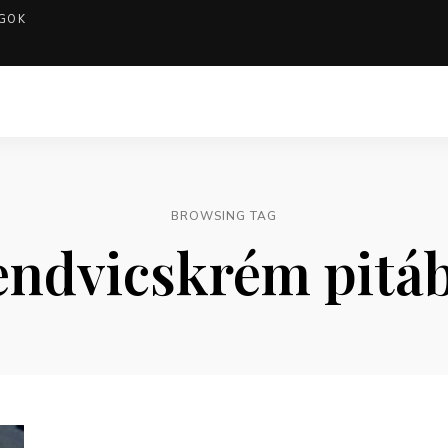
GOK
BROWSING TAG
endvicskrém pitá