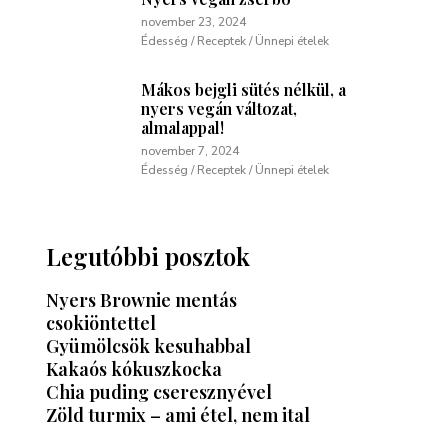
november 23, 2024
Édesség / Receptek / Ünnepi ételek
Mákos bejgli sütés nélkül, a
nyers vegán változat,
almalappal!
november 7, 2024
Édesség / Receptek / Ünnepi ételek
Legutóbbi posztok
Nyers Brownie mentás
csokiöntettel
Gyümölcsök kesuhabbal
Kakaós kókuszkocka
Chia puding cseresznyével
Zöld turmix – ami étel, nem ital