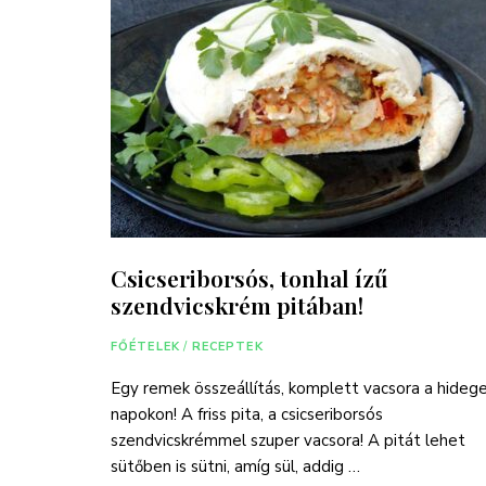
Csicseriborsós, tonhal ízű
szendvicskrém pitában!
FŐÉTELEK
/
RECEPTEK
Egy remek összeállítás, komplett vacsora a hideg
napokon! A friss pita, a csicseriborsós
szendvicskrémmel szuper vacsora! A pitát lehet
sütőben is sütni, amíg sül, addig …