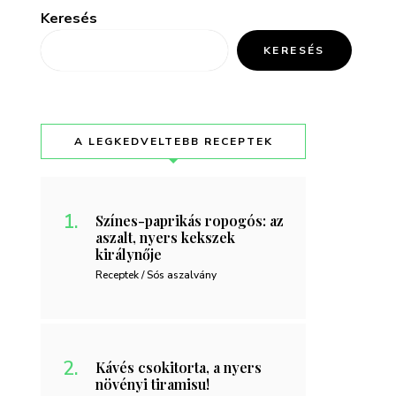
Keresés
KERESÉS
A LEGKEDVELTEBB RECEPTEK
Színes-paprikás ropogós: az
aszalt, nyers kekszek
királynője
Receptek / Sós aszalvány
Kávés csokitorta, a nyers
növényi tiramisu!