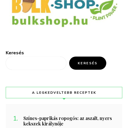
Keresés
KERESÉS
A LEGKEDVELTEBB RECEPTEK
Színes-paprikás ropogós: az aszalt, nyers
kekszek királynője