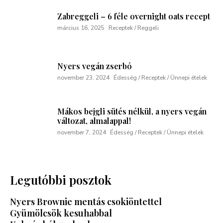
Zabreggeli – 6 féle overnight oats recept
március 16, 2025
Receptek / Reggeli
Nyers vegán zserbó
november 23, 2024
Édesség / Receptek / Ünnepi ételek
Mákos bejgli sütés nélkül, a nyers vegán
változat, almalappal!
november 7, 2024
Édesség / Receptek / Ünnepi ételek
Legutóbbi posztok
Nyers Brownie mentás csokiöntettel
Gyümölcsök kesuhabbal