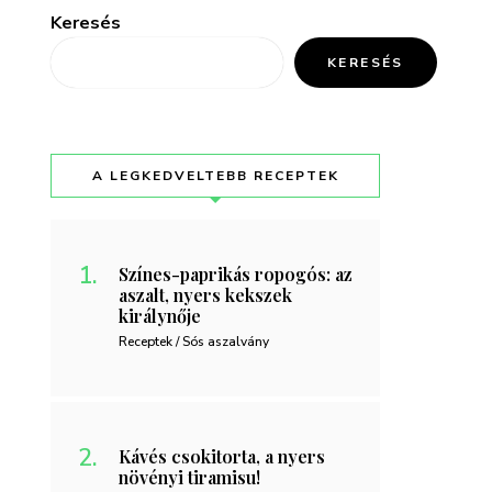
Keresés
KERESÉS
A LEGKEDVELTEBB RECEPTEK
Színes-paprikás ropogós: az
aszalt, nyers kekszek
királynője
Receptek / Sós aszalvány
Kávés csokitorta, a nyers
növényi tiramisu!