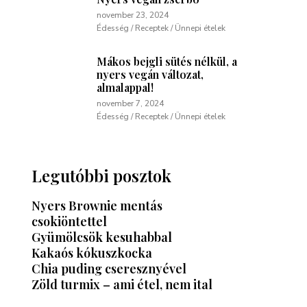
november 23, 2024
Édesség / Receptek / Ünnepi ételek
Mákos bejgli sütés nélkül, a
nyers vegán változat,
almalappal!
november 7, 2024
Édesség / Receptek / Ünnepi ételek
Legutóbbi posztok
Nyers Brownie mentás
csokiöntettel
Gyümölcsök kesuhabbal
Kakaós kókuszkocka
Chia puding cseresznyével
Zöld turmix – ami étel, nem ital