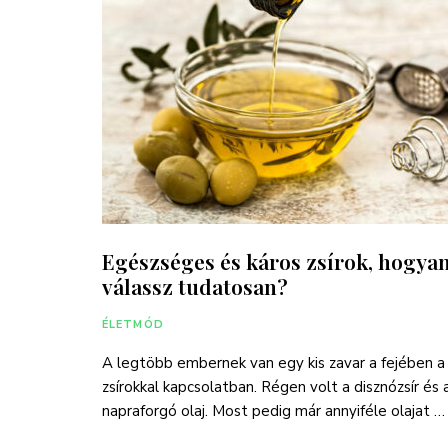
Egészséges és káros zsírok, hogya
válassz tudatosan?
ÉLETMÓD
A legtöbb embernek van egy kis zavar a fejében a
zsírokkal kapcsolatban. Régen volt a disznózsír és 
napraforgó olaj. Most pedig már annyiféle olajat …