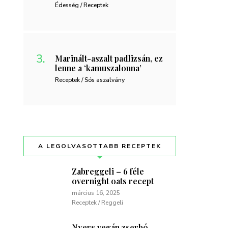
Édesség / Receptek
Marinált-aszalt padlizsán, ez
lenne a ‘kamuszalonna’
Receptek / Sós aszalvány
A LEGOLVASOTTABB RECEPTEK
Zabreggeli – 6 féle
overnight oats recept
március 16, 2025
Receptek / Reggeli
Nyers vegán zserbó