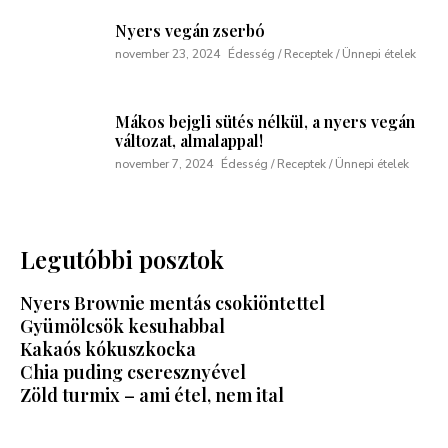
Nyers vegán zserbó
november 23, 2024
Édesség / Receptek / Ünnepi ételek
Mákos bejgli sütés nélkül, a nyers vegán
változat, almalappal!
november 7, 2024
Édesség / Receptek / Ünnepi ételek
Legutóbbi posztok
Nyers Brownie mentás csokiöntettel
Gyümölcsök kesuhabbal
Kakaós kókuszkocka
Chia puding cseresznyével
Zöld turmix – ami étel, nem ital