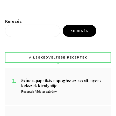
Keresés
KERESÉS
A LEGKEDVELTEBB RECEPTEK
Színes-paprikás ropogós: az aszalt, nyers
kekszek királynője
Receptek / Sós aszalvány