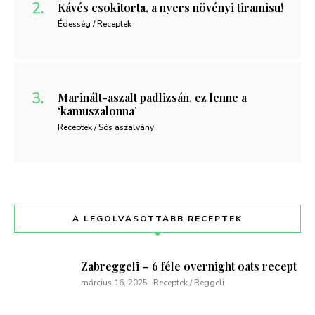
Kávés csokitorta, a nyers növényi tiramisu!
Édesség / Receptek
Marinált-aszalt padlizsán, ez lenne a
‘kamuszalonna’
Receptek / Sós aszalvány
A LEGOLVASOTTABB RECEPTEK
Zabreggeli – 6 féle overnight oats recept
március 16, 2025
Receptek / Reggeli