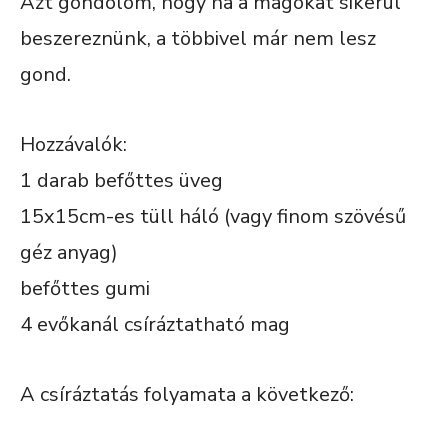
Azt gondolom, hogy ha a magokat sikerül
beszereznünk, a többivel már nem lesz
gond.
Hozzávalók:
1 darab befőttes üveg
15x15cm-es tüll háló (vagy finom szövésű
géz anyag)
befőttes gumi
4 evőkanál csíráztatható mag
A csíráztatás folyamata a következő: