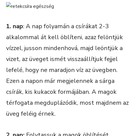
1. nap
: A nap folyamán a csírákat 2-3
alkalommal át kell öblíteni, azaz felöntjük
vízzel, jusson mindenhová, majd leöntjük a
vizet, az üveget ismét visszaállítjuk fejjel
lefelé, hogy ne maradjon víz az üvegben.
Ezen a napon már megjelennek a sárga
csírák, kis kukacok formájában. A magok
térfogata megduplázódik, most majdnem az
üveg feléig érnek.
2. nap:
Folytassuk a magok öblítését,