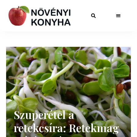
Szuperétel a
retekcsíra: Retekmag