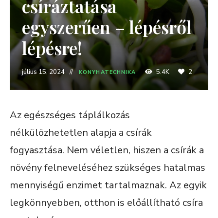
csíráztatása
egyszerűen – lépésről
lépésre!
július 15, 2024
5.4K
2
KONYHATECHNIKA
Az egészséges táplálkozás
nélkülözhetetlen alapja a csírák
fogyasztása. Nem véletlen, hiszen a csírák a
növény felneveléséhez szükséges hatalmas
mennyiségű enzimet tartalmaznak. Az egyik
legkönnyebben, otthon is előállítható csíra